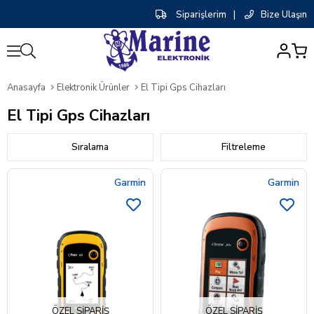
Siparişlerim
|
Bize Ulaşın
0
Anasayfa
Elektronik Ürünler
El Tipi Gps Cihazları
El Tipi Gps Cihazları
Sıralama
Filtreleme
Garmin
Garmin
ÖZEL SIPARIŞ
ÖZEL SIPARIŞ