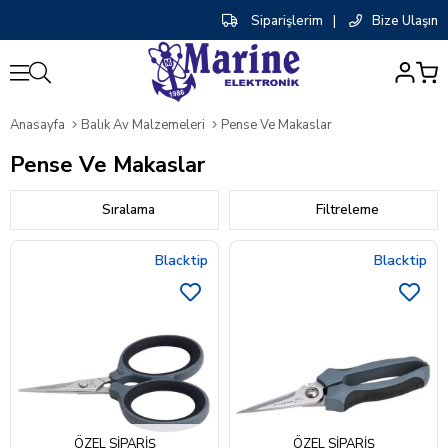
Siparişlerim
|
Bize Ulaşın
0
Anasayfa
Balık Av Malzemeleri
Pense Ve Makaslar
Pense Ve Makaslar
Sıralama
Filtreleme
Blacktip
Blacktip
ÖZEL SIPARIŞ
ÖZEL SIPARIŞ