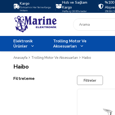
Hızlı ve Sağlam
%100 
Kargo
Kargo
Alışve
Türkiye'nin Her Yerine Kargo
İmkanı
Hafta içi 16:00'a kadar
256 Bit 
Elektronik
Trolling Motor Ve
Ürünler
Aksesuarları
Anasayfa
Trolling Motor Ve Aksesuarları
Haibo
Haibo
Filtreleme
Filtreler