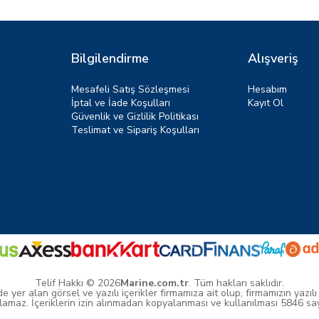
Bilgilendirme
Alışveriş
Mesafeli Satış Sözleşmesi
Hesabım
İptal ve İade Koşulları
Kayıt Ol
Güvenlik ve Gizlilik Politikası
Teslimat ve Sipariş Koşulları
Telif Hakkı © 2026
Marine.com.tr
. Tüm hakları saklıdır.
yer alan görsel ve yazılı içerikler firmamıza ait olup, firmamızın yazılı
amaz. İçeriklerin izin alınmadan kopyalanması ve kullanılması 5846 sayıl