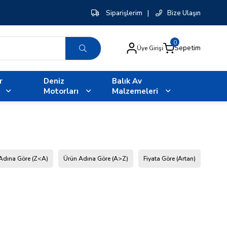
Siparişlerim
|
Bize Ulaşın
0
Sepetim
Üye Girişi
r
Deniz
Balık Av
Motorları
Malzemeleri
Adına Göre (Z<A)
Ürün Adına Göre (A>Z)
Fiyata Göre (Artan)