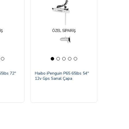
IŞ
ÖZEL SIPARIŞ
5lbs 72''
Haibo iPenguin P65 65lbs 54''
12v Gps Sanal Çapa