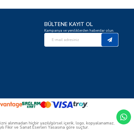
BÜLTENE KAYIT OL
Kampanya ve yeniliklerden haberdar olun.
 izni alınmadan hiçbir yazılı/görsel içerik, logo, kopyalanamaz,
ı Fikir ve Sanat Eserleri Yasasına göre suçtur.