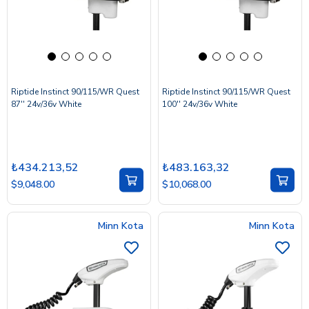
Riptide Instinct 90/115/WR Quest
Riptide Instinct 90/115/WR Quest
87'' 24v/36v White
100'' 24v/36v White
₺434.213,52
₺483.163,32
$9,048.00
$10,068.00
Minn Kota
Minn Kota