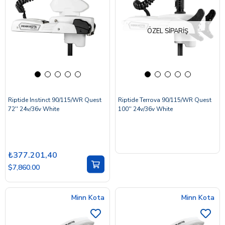
ÖZEL SIPARIŞ
Riptide Instinct 90/115/WR Quest
Riptide Terrova 90/115/WR Quest
72'' 24v/36v White
100'' 24v/36v White
₺377.201,40
$7,860.00
Minn Kota
Minn Kota