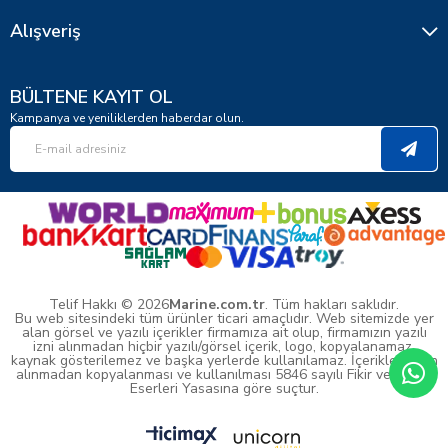
Alışveriş
BÜLTENE KAYIT OL
Kampanya ve yeniliklerden haberdar olun.
Telif Hakkı © 2026
Marine.com.tr
. Tüm hakları saklıdır.
Bu web sitesindeki tüm ürünler ticari amaçlıdır. Web sitemizde yer
alan görsel ve yazılı içerikler firmamıza ait olup, firmamızın yazılı
izni alınmadan hiçbir yazılı/görsel içerik, logo, kopyalanamaz,
kaynak gösterilemez ve başka yerlerde kullanılamaz. İçeriklerin izin
alınmadan kopyalanması ve kullanılması 5846 sayılı Fikir ve Sanat
Eserleri Yasasına göre suçtur.