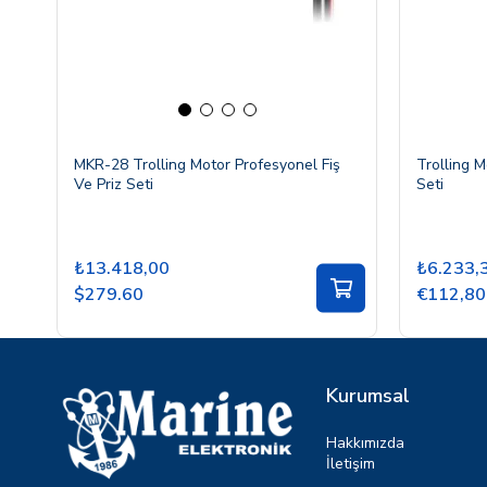
MKR-28 Trolling Motor Profesyonel Fiş
Trolling M
Ve Priz Seti
Seti
₺13.418,00
₺6.233,
$279.60
€112,80
Kurumsal
Hakkımızda
İletişim