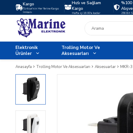
Hızlı ve Sağlam
%100 
Kargo
Kargo
Alışve
Türkiye'nin Her Yerine Kargo
İmkanı
Hafta içi 16:00'a kadar
256 Bit 
Elektronik
Trolling Motor Ve
Ürünler
Aksesuarları
Anasayfa
Trolling Motor Ve Aksesuarları
Aksesuarlar
MKR-30