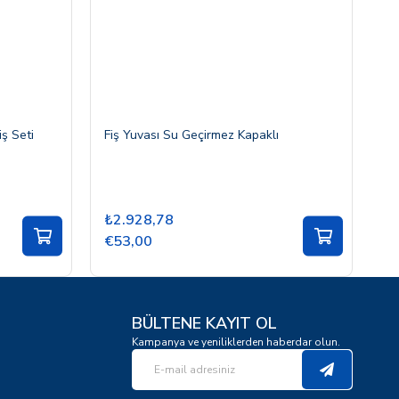
ş Seti
Fiş Yuvası Su Geçirmez Kapaklı
Tr
₺2.928,78
₺
€53,00
€
BÜLTENE KAYIT OL
Kampanya ve yeniliklerden haberdar olun.