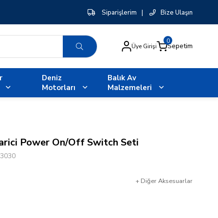
Siparişlerim
|
Bize Ulaşın
0
Sepetim
Üye Girişi
r
Deniz
Balık Av
Motorları
Malzemeleri
ici Power On/Off Switch Seti
3030
+
Diğer
Aksesuarlar