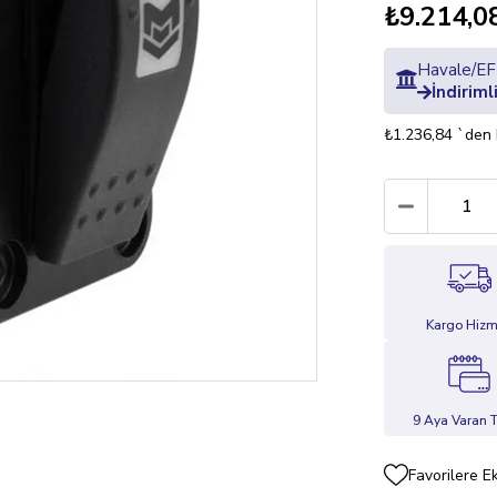
₺9.214,0
Havale/EFT
İndiriml
₺1.236,84
`den 
Kargo Hizm
9 Aya Varan T
Favorilere E