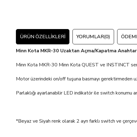
ÜRÜN ÖZELLIKLERI
YORUMLAR
(0)
ÖDEME
Minn Kota MKR-30 Uzaktan Açma/Kapatma Anahtar
Minn Kota MKR-30 Minn Kota QUEST ve INSTINCT serisi 
Motor üzerindeki on/off tuşuna basmayı gerektirmeden u
Parlaklığı ayarlanabilir LED indikatör ile switch konumu anl
*Beyaz ve Siyah renk olarak 2 ayrı farklı switch ve çerçev