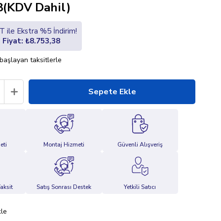
8
(KDV Dahil)
 ile Ekstra %5 İndirim!
i Fiyat: ₺8.753,38
başlayan taksitlerle
eti
Montaj Hizmeti
Güvenli Alışveriş
aksit
Satış Sonrası Destek
Yetkili Satıcı
kle