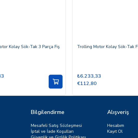
otor Kolay Sök-Tak 3 Parça Fiş
Trolling Motor Kolay Sök-Tak Fi
33
₺6.233,33
€112,80
Bilgilendirme
Alışveriş
Mesafeli Satış Sözleşmesi
Hesabım
İptal ve İade Koşulları
Kayıt Ol
Güvenlik ve Gizlilik Politikası