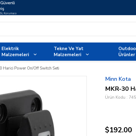
Güvenli
riş
SSL Koruması
Elektrik
Tekne Ve Yat
Outdoo
Malzemeleri
Malzemeleri
Ürünler
 Harici Power On/Off Switch Seti
Minn Kota
MKR-30 Har
Ürün Kodu
745
$192.00