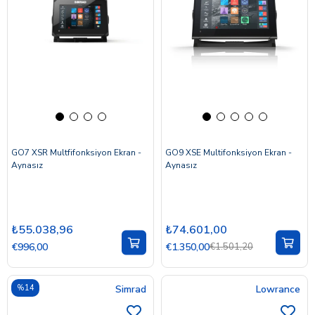
GO7 XSR Multfifonksiyon Ekran -
GO9 XSE Multifonksiyon Ekran -
Aynasız
Aynasız
₺55.038,96
₺74.601,00
€996,00
€1.350,00
€1.501,20
%14
Simrad
Lowrance