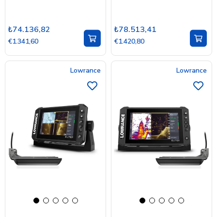
₺74.136,82
₺78.513,41
€1.341,60
€1.420,80
Lowrance
Lowrance