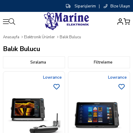
Siparişlerim
|
Bize Ulaşın
0
Anasayfa
Elektronik Ürünler
Balık Bulucu
Balık Bulucu
Sıralama
Filtreleme
Lowrance
Lowrance