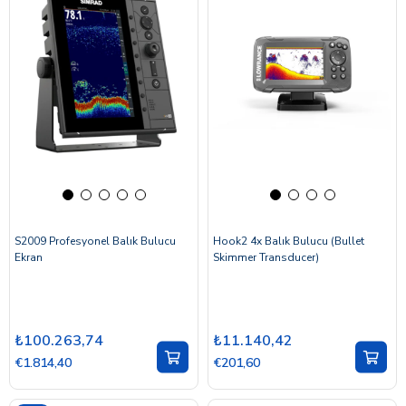
S2009 Profesyonel Balık Bulucu
Hook2 4x Balık Bulucu (Bullet
Ekran
Skimmer Transducer)
₺100.263,74
₺11.140,42
€1.814,40
€201,60