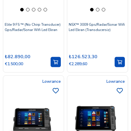
Elite 9 FS ™ (No Chirp Transducer)
NSX™ 3009 Gps/Radar/Sonar Wifi
Gps/Radar/Sonar Wifi Led Ekran
Led Ekran (Transducersiz)
₺82.890,00
₺126.523,30
€1.500,00
€2.289,60
Lowrance
Lowrance