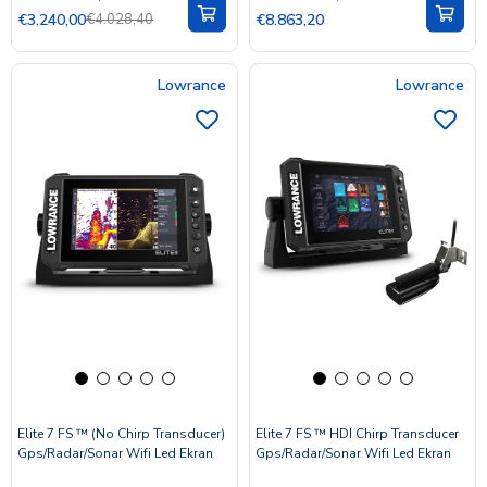
€3.240,00
€4.028,40
€8.863,20
Lowrance
Lowrance
Elite 7 FS ™ (No Chirp Transducer)
Elite 7 FS ™ HDI Chirp Transducer
Gps/Radar/Sonar Wifi Led Ekran
Gps/Radar/Sonar Wifi Led Ekran