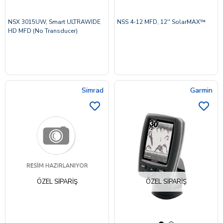
NSX 3015UW, Smart ULTRAWIDE
NSS 4-12 MFD, 12'' SolarMAX™
HD MFD (No Transducer)
Simrad
Garmin
ÖZEL SIPARIŞ
ÖZEL SIPARIŞ