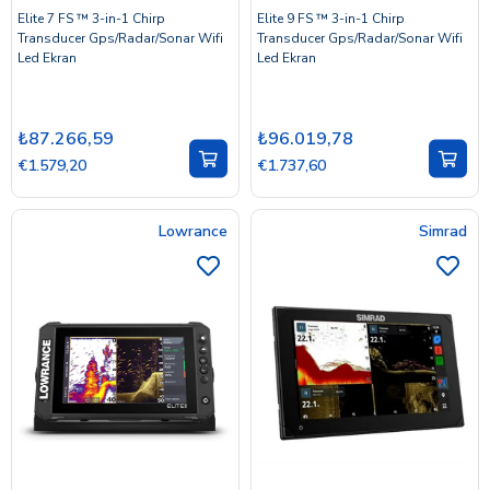
Elite 7 FS ™ 3-in-1 Chirp
Elite 9 FS ™ 3-in-1 Chirp
Transducer Gps/Radar/Sonar Wifi
Transducer Gps/Radar/Sonar Wifi
Led Ekran
Led Ekran
₺87.266,59
₺96.019,78
€1.579,20
€1.737,60
Lowrance
Simrad