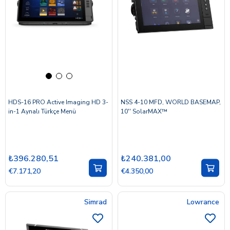
HDS-16 PRO Active Imaging HD 3-
NSS 4-10 MFD, WORLD BASEMAP,
in-1 Aynalı Türkçe Menü
10'' SolarMAX™
₺396.280,51
₺240.381,00
€7.171,20
€4.350,00
Simrad
Lowrance