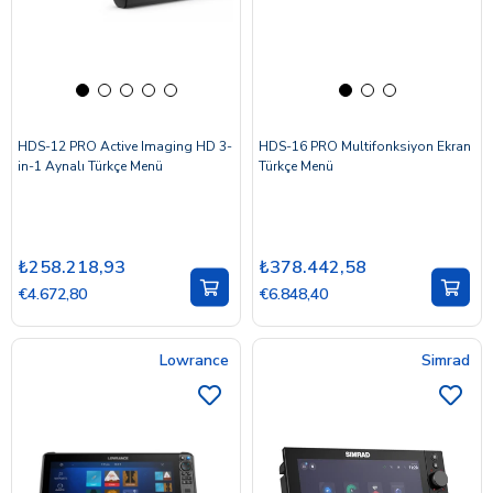
HDS-12 PRO Active Imaging HD 3-
HDS-16 PRO Multifonksiyon Ekran
in-1 Aynalı Türkçe Menü
Türkçe Menü
₺258.218,93
₺378.442,58
€4.672,80
€6.848,40
Lowrance
Simrad