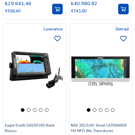
₺29.641,46
₺40.980,82
€536,40
€741,60
Lowrance
Simrad
ÖZEL SIPARIŞ
Eagle 9 with 50/200 HDI Balık
NSX 3012UW, Smart ULTRAWIDE
Bulucu
HD MFD (No Transducer)