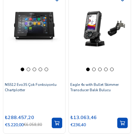
NSS12 Evo3S Çok Fonksiyonlu
Eagle 4x with Bullet Skimmer
Chartplotter
Transducer Balık Bulucu
₺288.457,20
₺13.063,46
€5.220,00
€6.058,80
€236,40