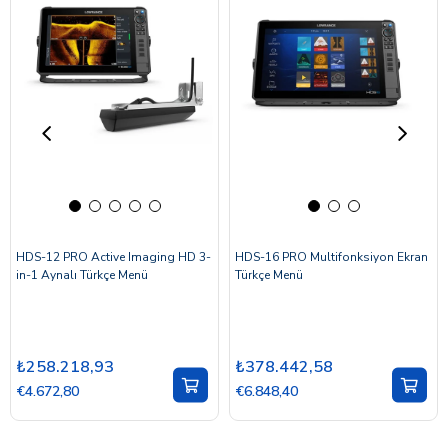
HDS-12 PRO Active Imaging HD 3-
HDS-16 PRO Multifonksiyon Ekran
in-1 Aynalı Türkçe Menü
Türkçe Menü
₺258.218,93
₺378.442,58
€4.672,80
€6.848,40