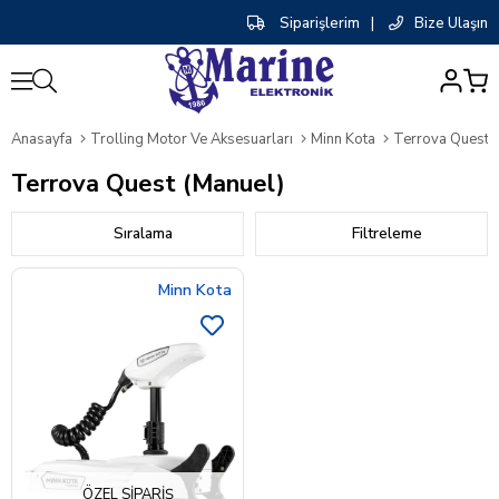
Siparişlerim
|
Bize Ulaşın
0
Anasayfa
Trolling Motor Ve Aksesuarları
Minn Kota
Terrova Quest 
Terrova Quest (Manuel)
Sıralama
Filtreleme
Minn Kota
ÖZEL SIPARIŞ