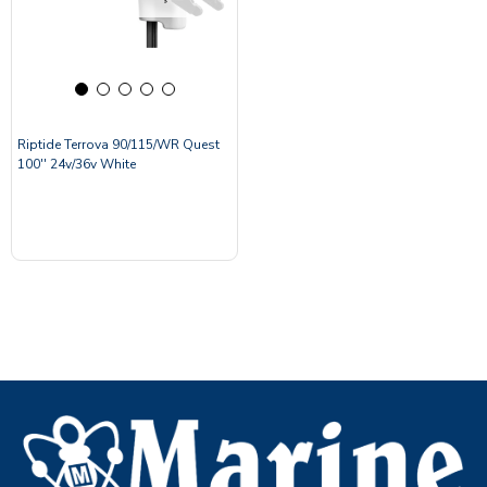
Riptide Terrova 90/115/WR Quest
100'' 24v/36v White