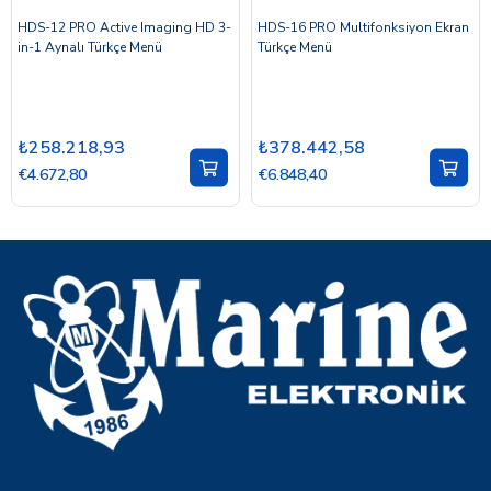
HDS-12 PRO Active Imaging HD 3-
HDS-16 PRO Multifonksiyon Ekran
in-1 Aynalı Türkçe Menü
Türkçe Menü
₺258.218,93
₺378.442,58
€4.672,80
€6.848,40