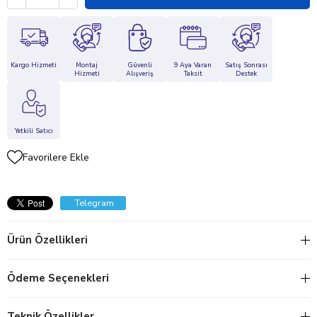
Kargo Hizmeti
Montaj
Güvenli
9 Aya Varan
Satış Sonrası
Hizmeti
Alışveriş
Taksit
Destek
Yetkili Satıcı
Favorilere Ekle
Telegram
Ürün Özellikleri
Ödeme Seçenekleri
Teknik Özellikler