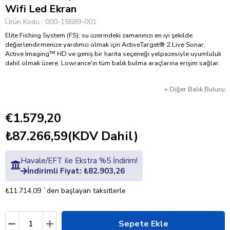
Wifi Led Ekran
Ürün Kodu
000-15689-001
Elite Fishing System (FS); su üzerindeki zamanınızı en iyi şekilde
değerlendirmenize yardımcı olmak için ActiveTarget® 2 Live Sonar,
Active Imaging™ HD ve geniş bir harita seçeneği yelpazesiyle uyumluluk
dahil olmak üzere, Lowrance'ın tüm balık bulma araçlarına erişim sağlar.
+
Diğer
Balık Bulucu
€1.579,20
₺87.266,59
(KDV Dahil)
Havale/EFT ile Ekstra %5 İndirim!
İndirimli Fiyat: ₺82.903,26
₺11.714,09
`den başlayan taksitlerle