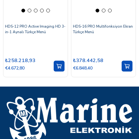
HDS-12 PRO Active Imaging HD 3-
HDS-16 PRO Multifonksiyon Ekran
in-1 Aynalı Türkçe Menü
Türkçe Menü
₺258.218,93
₺378.442,58
€4.672,80
€6.848,40