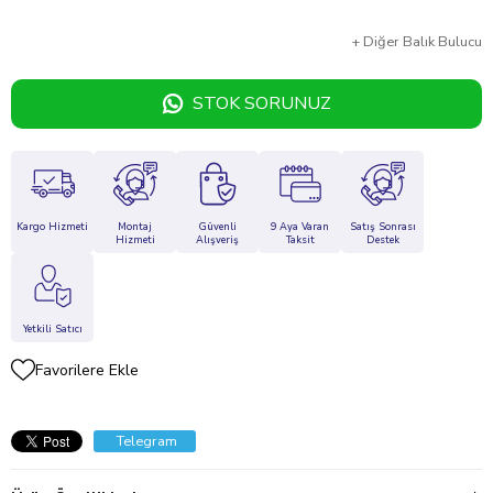
+
Diğer
Balık Bulucu
STOK SORUNUZ
Kargo Hizmeti
Montaj
Güvenli
9 Aya Varan
Satış Sonrası
Hizmeti
Alışveriş
Taksit
Destek
Yetkili Satıcı
Favorilere Ekle
Telegram