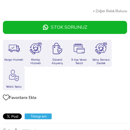
+
Diğer
Balık Bulucu
STOK SORUNUZ
Kargo Hizmeti
Montaj
Güvenli
9 Aya Varan
Satış Sonrası
Hizmeti
Alışveriş
Taksit
Destek
Yetkili Satıcı
Favorilere Ekle
Telegram