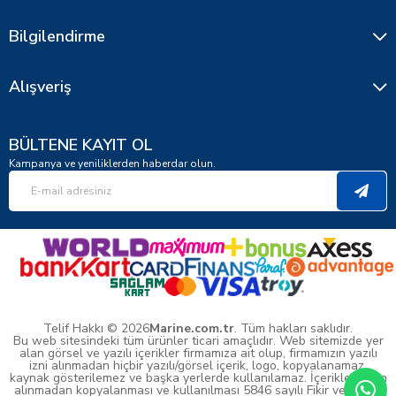
Bilgilendirme
Alışveriş
BÜLTENE KAYIT OL
Kampanya ve yeniliklerden haberdar olun.
Telif Hakkı © 2026
Marine.com.tr
. Tüm hakları saklıdır.
Bu web sitesindeki tüm ürünler ticari amaçlıdır. Web sitemizde yer
alan görsel ve yazılı içerikler firmamıza ait olup, firmamızın yazılı
izni alınmadan hiçbir yazılı/görsel içerik, logo, kopyalanamaz,
kaynak gösterilemez ve başka yerlerde kullanılamaz. İçeriklerin izin
alınmadan kopyalanması ve kullanılması 5846 sayılı Fikir ve Sanat