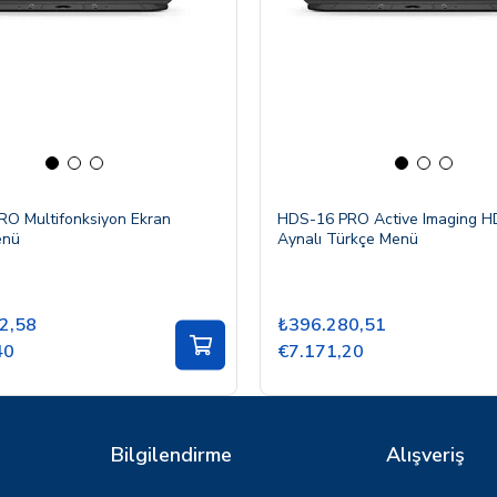
O Multifonksiyon Ekran
HDS-16 PRO Active Imaging HD
enü
Aynalı Türkçe Menü
2,58
₺396.280,51
40
€7.171,20
Bilgilendirme
Alışveriş