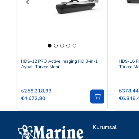
HDS-12 PRO Active Imaging HD 3-in-1
HDS-16 PR
Aynalı Türkçe Menü
Türkçe M
₺258.218,93
₺378.44
€4.672,80
€6.848,
Kurumsal