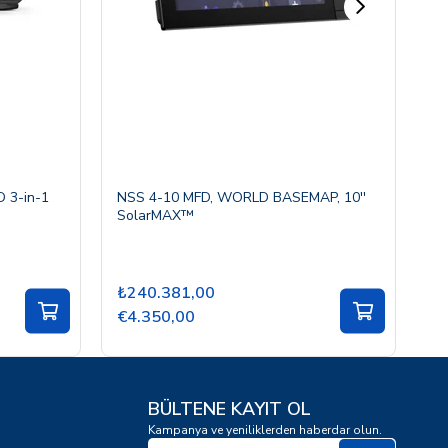
 3-in-1
NSS 4-10 MFD, WORLD BASEMAP, 10''
S2
SolarMAX™
₺240.381,00
₺
€4.350,00
€
BÜLTENE KAYIT OL
Kampanya ve yeniliklerden haberdar olun.