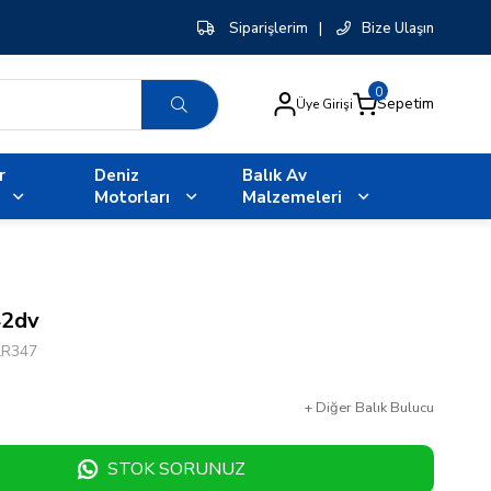
Siparişlerim
|
Bize Ulaşın
0
Sepetim
Üye Girişi
r
Deniz
Balık Av
Motorları
Malzemeleri
42dv
LR347
+
Diğer
Balık Bulucu
STOK SORUNUZ