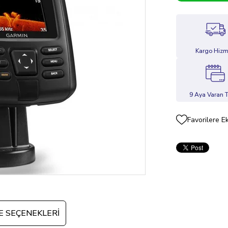
Kargo Hizm
9 Aya Varan T
Favorilere E
 SEÇENEKLERI