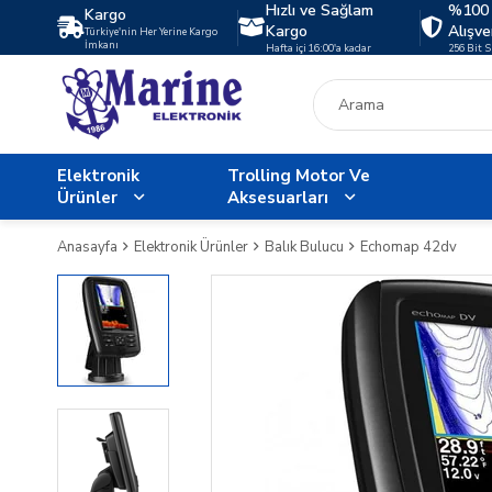
Hızlı ve Sağlam
%100 
Kargo
Kargo
Alışve
Türkiye'nin Her Yerine Kargo
İmkanı
Hafta içi 16:00'a kadar
256 Bit 
Elektronik
Trolling Motor Ve
Ürünler
Aksesuarları
Anasayfa
Elektronik Ürünler
Balık Bulucu
Echomap 42dv