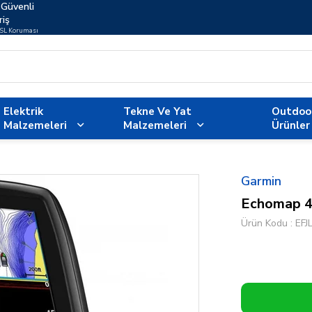
Güvenli
riş
SSL Koruması
Elektrik
Tekne Ve Yat
Outdoo
Malzemeleri
Malzemeleri
Ürünler
Garmin
Echomap 
Ürün Kodu
EFJ