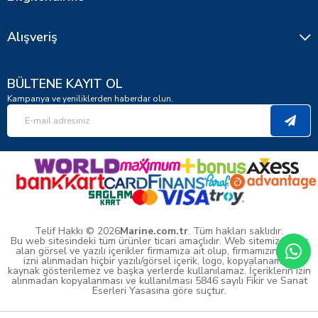
Alışveriş
BÜLTENE KAYIT OL
Kampanya ve yeniliklerden haberdar olun.
Telif Hakkı © 2026
Marine.com.tr
. Tüm hakları saklıdır.
Bu web sitesindeki tüm ürünler ticari amaçlıdır. Web sitemizde yer
alan görsel ve yazılı içerikler firmamıza ait olup, firmamızın yazılı
izni alınmadan hiçbir yazılı/görsel içerik, logo, kopyalanamaz,
kaynak gösterilemez ve başka yerlerde kullanılamaz. İçeriklerin izin
alınmadan kopyalanması ve kullanılması 5846 sayılı Fikir ve Sanat
Eserleri Yasasına göre suçtur.