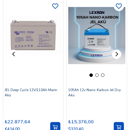
JEL Deep Cycle 12V/110Ah Marin
105Ah 12v Nano-Karbon Jel Dcy
Akü
Akü
₺22.877,64
₺15.376,00
€414,00
$320.40