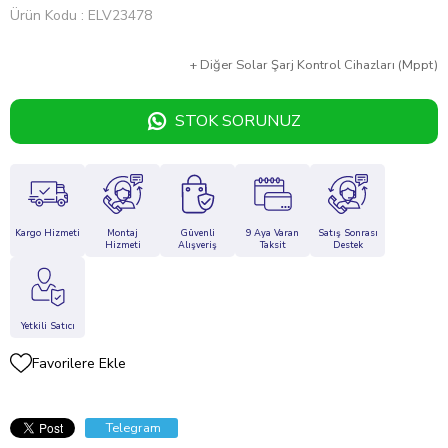
Ürün Kodu
ELV23478
+
Diğer
Solar Şarj Kontrol Cihazları (Mppt)
STOK SORUNUZ
Kargo Hizmeti
Montaj
Güvenli
9 Aya Varan
Satış Sonrası
Hizmeti
Alışveriş
Taksit
Destek
Yetkili Satıcı
Favorilere Ekle
Telegram