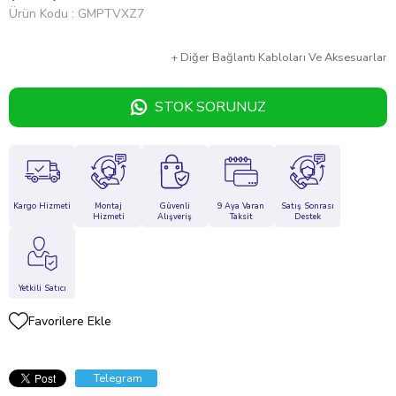
Ürün Kodu
GMPTVXZ7
+
Diğer
Bağlantı Kabloları Ve Aksesuarlar
STOK SORUNUZ
Kargo Hizmeti
Montaj
Güvenli
9 Aya Varan
Satış Sonrası
Hizmeti
Alışveriş
Taksit
Destek
Yetkili Satıcı
Favorilere Ekle
Telegram