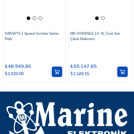
50R/WTS 2 Speed Golden Series
MK-50WIISEA 10. Yıl Özel Seri
Reel
Çıkrık Makinesi
₺48.949,80
₺55.147,85
$1,020.00
$1,149.15