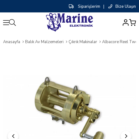
Siparişlerim
|
Bize Ulaşın
0
Anasayfa
Balık Av Malzemeleri
Çıkrık Makinalar
Albacore Reel Two