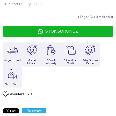
Ürün Kodu
EHQRU359
+
Diğer
Çıkrık Makinalar
STOK SORUNUZ
Kargo Hizmeti
Montaj
Güvenli
9 Aya Varan
Satış Sonrası
Hizmeti
Alışveriş
Taksit
Destek
Yetkili Satıcı
Favorilere Ekle
Telegram