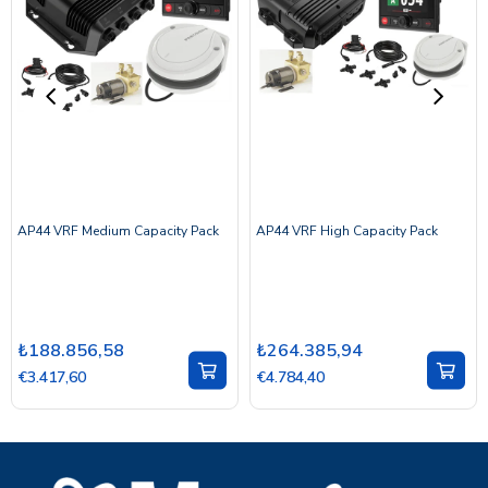
AP44 VRF Medium Capacity Pack
AP44 VRF High Capacity Pack
₺188.856,58
₺264.385,94
€3.417,60
€4.784,40