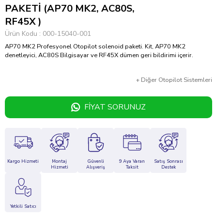
PAKETİ (AP70 MK2, AC80S,
RF45X )
Ürün Kodu
000-15040-001
AP70 MK2 Profesyonel Otopilot solenoid paketi. Kit, AP70 MK2
denetleyici, AC80S Bilgisayar ve RF45X dümen geri bildirimi içerir.
+
Diğer
Otopilot Sistemleri
FIYAT SORUNUZ
Kargo Hizmeti
Montaj
Güvenli
9 Aya Varan
Satış Sonrası
Hizmeti
Alışveriş
Taksit
Destek
Yetkili Satıcı