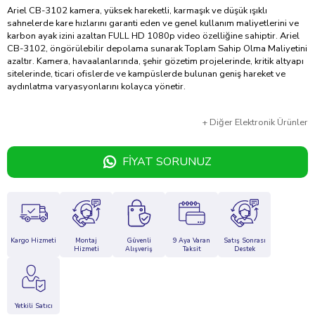
Ariel CB-3102 kamera, yüksek hareketli, karmaşık ve düşük ışıklı
sahnelerde kare hızlarını garanti eden ve genel kullanım maliyetlerini ve
karbon ayak izini azaltan FULL HD 1080p video özelliğine sahiptir. Ariel
CB-3102, öngörülebilir depolama sunarak Toplam Sahip Olma Maliyetini
azaltır. Kamera, havaalanlarında, şehir gözetim projelerinde, kritik altyapı
sitelerinde, ticari ofislerde ve kampüslerde bulunan geniş hareket ve
aydınlatma varyasyonlarını kolayca yönetir.
+
Diğer
Elektronik Ürünler
FIYAT SORUNUZ
Kargo Hizmeti
Montaj
Güvenli
9 Aya Varan
Satış Sonrası
Hizmeti
Alışveriş
Taksit
Destek
Yetkili Satıcı