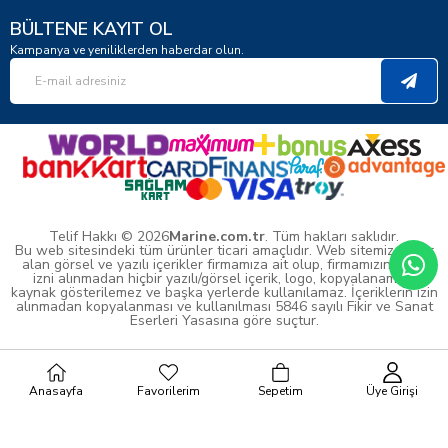
BÜLTENE KAYIT OL
Kampanya ve yeniliklerden haberdar olun.
Telif Hakkı © 2026
Marine.com.tr
. Tüm hakları saklıdır.
Bu web sitesindeki tüm ürünler ticari amaçlıdır. Web sitemizde yer
alan görsel ve yazılı içerikler firmamıza ait olup, firmamızın yazılı
izni alınmadan hiçbir yazılı/görsel içerik, logo, kopyalanamaz,
kaynak gösterilemez ve başka yerlerde kullanılamaz. İçeriklerin izin
alınmadan kopyalanması ve kullanılması 5846 sayılı Fikir ve Sanat
Eserleri Yasasına göre suçtur.
Anasayfa
Favorilerim
Sepetim
Üye Girişi