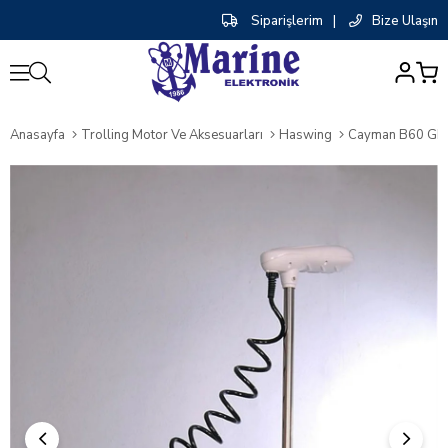
Siparişlerim
|
Bize Ulaşın
0
Anasayfa
Trolling Motor Ve Aksesuarları
Haswing
Cayman B60 GPS 5