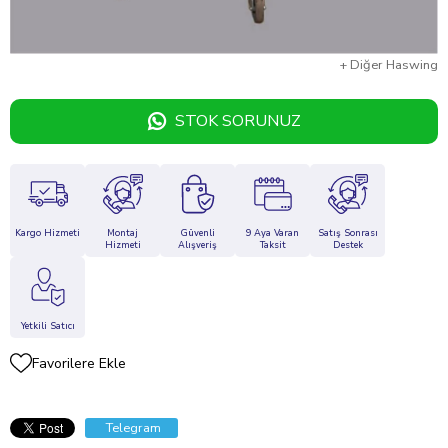
Ürün Kodu
50740
+
Diğer
Haswing
STOK SORUNUZ
Kargo Hizmeti
Montaj
Güvenli
9 Aya Varan
Satış Sonrası
Hizmeti
Alışveriş
Taksit
Destek
Yetkili Satıcı
Favorilere Ekle
Telegram