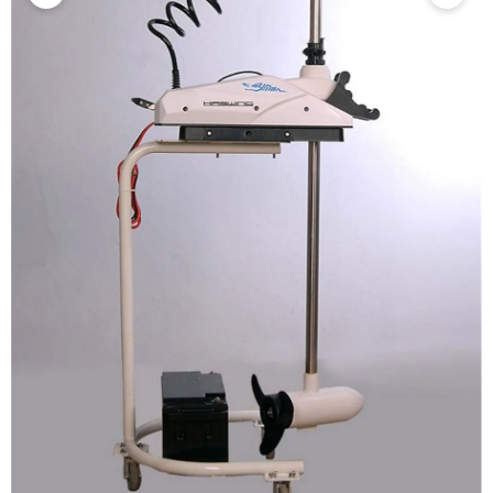
Haswing
Cayman B60 GPS 55LB 60'' 12V
Sanal Çapa Trolling Motor