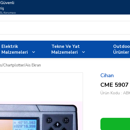
Güvenli
riş
SSL Koruması
Elektrik
Tekne Ve Yat
Outdoo
Malzemeleri
Malzemeleri
Ürünler
/Chartplotter/Ais Ekran
Cihan
CME 5907 
Ürün Kodu
AB