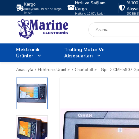
Hızlı ve Sağlam
%100 
Kargo
Kargo
Alışve
Türkiye'nin Her Yerine Kargo
İmkanı
Hafta içi 16:00'a kadar
256 Bit 
Elektronik
Trolling Motor Ve
Ürünler
Aksesuarları
Anasayfa
Elektronik Ürünler
Chartplotter - Gps
CME 5907 Gps