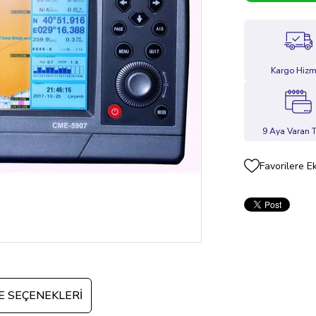
Kargo Hizm
9 Aya Varan T
Favorilere E
 SEÇENEKLERI