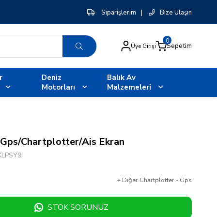
Siparişlerim
|
Bize Ulaşın
0
Sepetim
Üye Girişi
r
Deniz
Balık Av
Motorları
Malzemeleri
Gps/Chartplotter/Ais Ekran
KLPSY9
+
Diğer
Chartplotter - Gps
STOK SORUNUZ