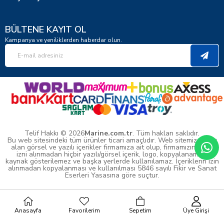
BÜLTENE KAYIT OL
Kampanya ve yeniliklerden haberdar olun.
Telif Hakkı © 2026
Marine.com.tr
. Tüm hakları saklıdır.
Bu web sitesindeki tüm ürünler ticari amaçlıdır. Web sitemizde yer
alan görsel ve yazılı içerikler firmamıza ait olup, firmamızın yazılı
izni alınmadan hiçbir yazılı/görsel içerik, logo, kopyalanamaz,
kaynak gösterilemez ve başka yerlerde kullanılamaz. İçeriklerin izin
alınmadan kopyalanması ve kullanılması 5846 sayılı Fikir ve Sanat
Eserleri Yasasına göre suçtur.
Anasayfa
Favorilerim
Sepetim
Üye Girişi