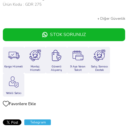
Ürün Kodu
GDR 275
+
Diğer
Güvenlik
STOK SORUNUZ
Kargo Hizmeti
Montaj
Güvenli
9 Aya Varan
Satış Sonrası
Hizmeti
Alışveriş
Taksit
Destek
Yetkili Satıcı
Favorilere Ekle
Telegram