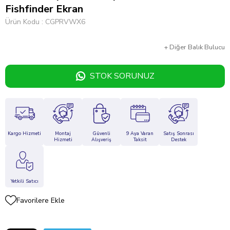
Fishfinder Ekran
Ürün Kodu
CGPRVWX6
+
Diğer
Balık Bulucu
STOK SORUNUZ
Kargo Hizmeti
Montaj
Güvenli
9 Aya Varan
Satış Sonrası
Hizmeti
Alışveriş
Taksit
Destek
Yetkili Satıcı
Favorilere Ekle