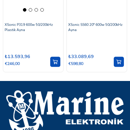
XSonic P319 600w 50/200kHz
XSonic SS60 20° 600w 50/200kHz
Plastik Ayna
Ayna
₺13.593,96
₺33.089,69
€246,00
€598,80