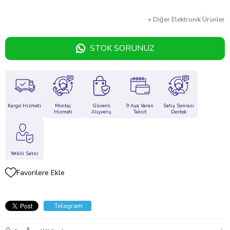
+
Diğer
Elektronik Ürünler
STOK SORUNUZ
Kargo Hizmeti
Montaj
Güvenli
9 Aya Varan
Satış Sonrası
Hizmeti
Alışveriş
Taksit
Destek
Yetkili Satıcı
Favorilere Ekle
Telegram