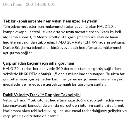
Ürün Kodu
000-14536-001
Tek bir kapalı antenle hem yakını hem uzağı keşfedin
Tüm tekne modelleri için mükemmel radar çözümü olan HALO 20+,
kompakt kapalı anteni ile kısa,orta ve uzun mesafelerde yüksek kaliteli
algılama sunar. Çift Menzil özelliği ile, çarpışma tehlikelerini ve hava
hücrelerini yakından takip edin. HALO 20+ Pals (CHIRP) radarın gelişmiş
Darbe Sıkıştırma teknolojisi, küçük veya uzak hedefler arasımükemmel
ayrıştırma sağlar.
Çarpışmadan kaçınma için nihai görünüm
HALO 20+ radar, her saniyede 360 derecelik tam bir görüş sağlarken,
sektörde ilk 60 RPM dönüşü 1,5 deniz miline kadar sunuyor. Bu ultra hızlı
güncellemeler, çarpışmadan kaçınma için en iyi görünümü sunar ve yakın
mesafede ise neredeyse gerçek zamanlı bir görünüm sağlar.
Dahili VelocityTrack ™ Doppler Teknolojisi
VelocityTrack ™ teknolojisi, hedeflerin size doğru gelip gelmediği veya
taşınmayacağı konusunda anında görsel geri bildirim sağlar. Basit renk
kodlaması olası tehlikeleri vurgular, durumsal farkındalığınızı geliştirir ve
çarpışma riskinizi daha da azaltır.