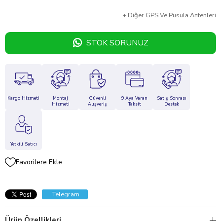
+
Diğer
GPS Ve Pusula Antenleri
STOK SORUNUZ
Kargo Hizmeti
Montaj
Güvenli
9 Aya Varan
Satış Sonrası
Hizmeti
Alışveriş
Taksit
Destek
Yetkili Satıcı
Favorilere Ekle
Telegram
Ürün Özellikleri