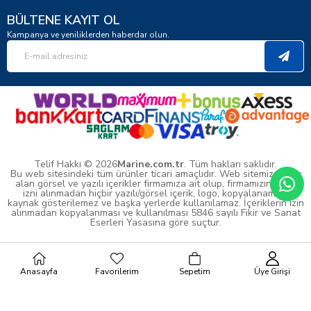
BÜLTENE KAYIT OL
Kampanya ve yeniliklerden haberdar olun.
Telif Hakkı © 2026
Marine.com.tr
. Tüm hakları saklıdır.
Bu web sitesindeki tüm ürünler ticari amaçlıdır. Web sitemizde yer
alan görsel ve yazılı içerikler firmamıza ait olup, firmamızın yazılı
izni alınmadan hiçbir yazılı/görsel içerik, logo, kopyalanamaz,
kaynak gösterilemez ve başka yerlerde kullanılamaz. İçeriklerin izin
alınmadan kopyalanması ve kullanılması 5846 sayılı Fikir ve Sanat
Eserleri Yasasına göre suçtur.
Anasayfa
Favorilerim
Sepetim
Üye Girişi