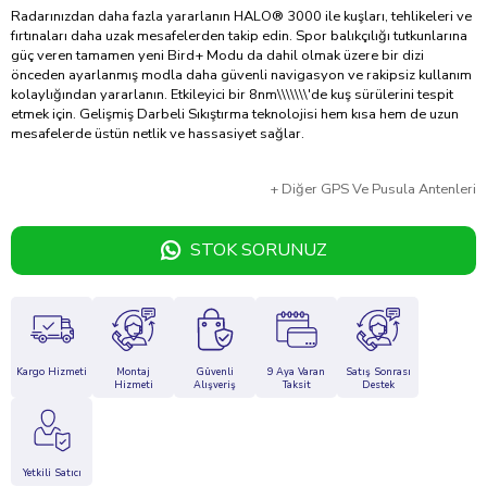
Radarınızdan daha fazla yararlanın HALO® 3000 ile kuşları, tehlikeleri ve
fırtınaları daha uzak mesafelerden takip edin. Spor balıkçılığı tutkunlarına
güç veren tamamen yeni Bird+ Modu da dahil olmak üzere bir dizi
önceden ayarlanmış modla daha güvenli navigasyon ve rakipsiz kullanım
kolaylığından yararlanın. Etkileyici bir 8nm\\\\\\\'de kuş sürülerini tespit
etmek için. Gelişmiş Darbeli Sıkıştırma teknolojisi hem kısa hem de uzun
mesafelerde üstün netlik ve hassasiyet sağlar.
+
Diğer
GPS Ve Pusula Antenleri
STOK SORUNUZ
Kargo Hizmeti
Montaj
Güvenli
9 Aya Varan
Satış Sonrası
Hizmeti
Alışveriş
Taksit
Destek
Yetkili Satıcı