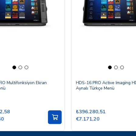
O Multifonksiyon Ekran
HDS-16 PRO Active Imaging HD
enü
Aynalı Türkçe Menü
2,58
₺396.280,51
40
€7.171,20