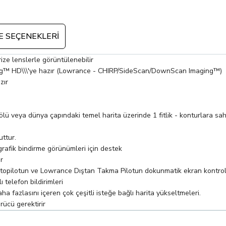
 SEÇENEKLERI
ze lenslerle görüntülenebilir
ging™ HD\\\'ye hazır (Lowrance - CHIRP/SideScan/DownScan Imaging™)
zır
Gölü veya dünya çapındaki temel harita üzerinde 1 fitlik - konturlar
ttur.
afik bindirme görünümleri için destek
r
Otopilotun ve Lowrance Dıştan Takma Pilotun dokunmatik ekran kontro
 telefon bildirimleri
fazlasını içeren çok çeşitli isteğe bağlı harita yükseltmeleri.
ücü gerektirir