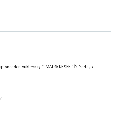
a sahip önceden yüklenmiş C-MAP® KEŞFEDİN Yerleşik
lü