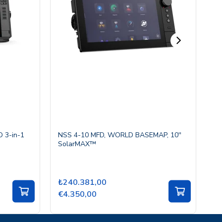
 3-in-1
NSS 4-10 MFD, WORLD BASEMAP, 10''
S2
SolarMAX™
₺240.381,00
₺
€4.350,00
€