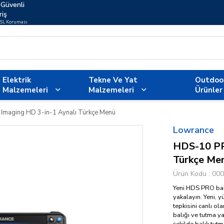
Güvenli
riş
SSL Koruması
Elektrik
Tekne Ve Yat
Outdoo
Malzemeleri
Malzemeleri
Ürünler
Imaging HD 3-in-1 Aynalı Türkçe Menü
Lowrance
HDS-10 PR
Türkçe Me
Ürün Kodu
000
Yeni HDS PRO balı
yakalayın. Yeni, 
tepkisini canlı ol
balığı ve tutma ya