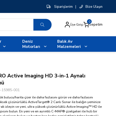
Siparişlerim
|
Bize Ulaşın
0
Sepetim
Üye Girişi
r
Deniz
Balık Av
Motorları
Malzemeleri
O Active Imaging HD 3-in-1 Aynalı
nü
-15985-001
k bulucu/harita çizer ile daha fazlasını görün ve daha fazlasını
yüksek çözünürlüklü ActiveTarget® 2 Canlı Sonar ile balığın yeminize
arak izleyin ve yeni, ultra yüksek çözünürlüklü Active Imaging™ HD ile
pısını bulun. En yeni ve en ayrıntılı C-MAP® çizelgeleri ile hızlı bir