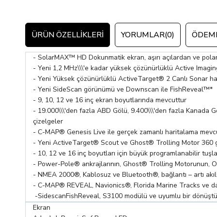
ÜRÜN ÖZELLIKLERI
YORUMLAR
(0)
ÖDEME
- SolarMAX™ HD Dokunmatik ekran, aşırı açılardan ve polari
- Yeni 1,2 MHz\\\'e kadar yüksek çözünürlüklü Active Ima
- Yeni Yüksek çözünürlüklü ActiveTarget® 2 Canlı Sonar ha
- Yeni SideScan görünümü ve Downscan ile FishReveal™*
- 9, 10, 12 ve 16 inç ekran boyutlarında mevcuttur
- 19.000\\\'den fazla ABD Gölü, 9.400\\\'den fazla Kanada 
çizelgeler
- C-MAP® Genesis Live ile gerçek zamanlı haritalama mevcu
- Yeni ActiveTarget® Scout ve Ghost® Trolling Motor 360 gr
- 10, 12 ve 16 inç boyutları için büyük programlanabilir tuşla
- Power-Pole® ankrajlarının, Ghost® Trolling Motorunun, 
- NMEA 2000®, Kablosuz ve Bluetooth®, bağlantı – artı akıllı
- C-MAP® REVEAL, Navionics®, Florida Marine Tracks ve daha 
-SidescanFishReveal, S3100 modülü ve uyumlu bir dönüştür
Ekran