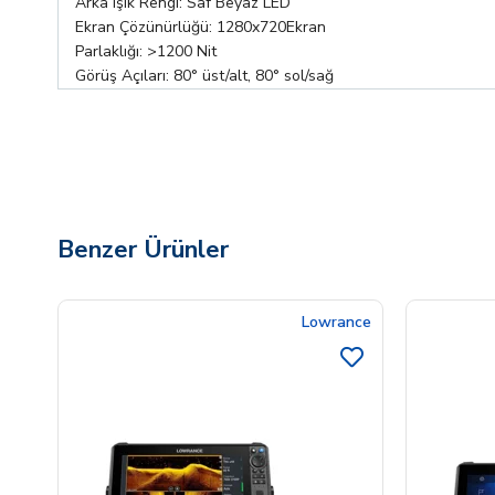
Arka Işık Rengi: Saf Beyaz LED
Ekran Çözünürlüğü: 1280x720Ekran
Parlaklığı: >1200 Nit
Görüş Açıları: 80° üst/alt, 80° sol/sağ
Benzer Ürünler
Lowrance