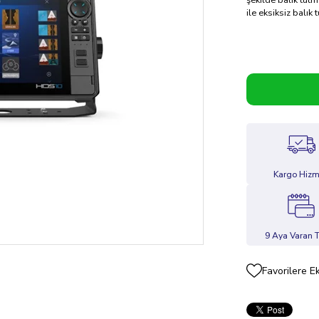
şekilde balık tutm
ile eksiksiz balık
Kargo Hizm
9 Aya Varan T
Favorilere E