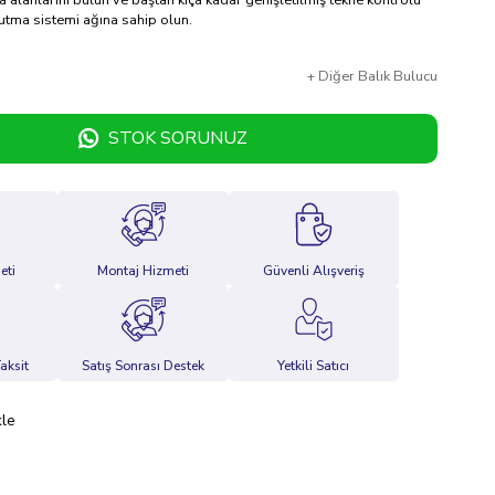
a alanlarını bulun ve baştan kıça kadar genişletilmiş tekne kontrolü
 tutma sistemi ağına sahip olun.
+
Diğer
Balık Bulucu
STOK SORUNUZ
eti
Montaj Hizmeti
Güvenli Alışveriş
aksit
Satış Sonrası Destek
Yetkili Satıcı
kle