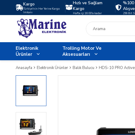
Hızlı ve Sağlam
%100 
Kargo
Kargo
Alışve
Türkiye'nin Her Yerine Kargo
İmkanı
Hafta içi 16:00'a kadar
256 Bit 
Elektronik
Trolling Motor Ve
Ürünler
Aksesuarları
Anasayfa
Elektronik Ürünler
Balık Bulucu
HDS-10 PRO Active 