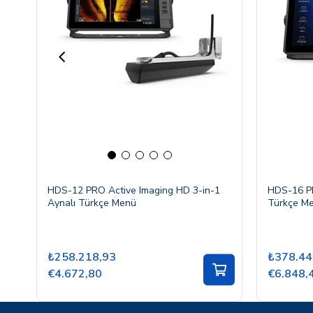
HDS-12 PRO Active Imaging HD 3-in-1
HDS-16 PR
Aynalı Türkçe Menü
Türkçe M
₺258.218,93
₺378.44
€4.672,80
€6.848,