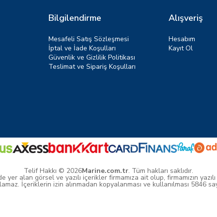
Bilgilendirme
Alışveriş
Mesafeli Satış Sözleşmesi
Hesabım
İptal ve İade Koşulları
Kayıt Ol
Güvenlik ve Gizlilik Politikası
Teslimat ve Sipariş Koşulları
Telif Hakkı © 2026
Marine.com.tr
. Tüm hakları saklıdır.
yer alan görsel ve yazılı içerikler firmamıza ait olup, firmamızın yazılı
amaz. İçeriklerin izin alınmadan kopyalanması ve kullanılması 5846 sayıl