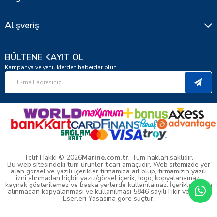
Alışveriş
BÜLTENE KAYIT OL
Kampanya ve yeniliklerden haberdar olun.
Telif Hakkı © 2026
Marine.com.tr
. Tüm hakları saklıdır.
Bu web sitesindeki tüm ürünler ticari amaçlıdır. Web sitemizde yer
alan görsel ve yazılı içerikler firmamıza ait olup, firmamızın yazılı
izni alınmadan hiçbir yazılı/görsel içerik, logo, kopyalanamaz,
kaynak gösterilemez ve başka yerlerde kullanılamaz. İçeriklerin izin
alınmadan kopyalanması ve kullanılması 5846 sayılı Fikir ve Sanat
Eserleri Yasasına göre suçtur.