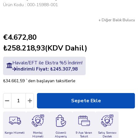
Ürün Kodu
000-15988-001
+
Diğer
Balık Bulucu
€4.672,80
₺258.218,93
(KDV Dahil)
Havale/EFT ile Ekstra %5 İndirim!
İndirimli Fiyat: ₺245.307,98
₺34.661,59
`den başlayan taksitlerle
Kargo Hizmeti
Montaj
Güvenli
9 Aya Varan
Satış Sonrası
Hizmeti
Alışveriş
Taksit
Destek