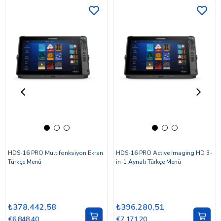
HDS-16 PRO Multifonksiyon Ekran
HDS-16 PRO Active Imaging HD 3-
Türkçe Menü
in-1 Aynalı Türkçe Menü
₺378.442,58
₺396.280,51
€6.848,40
€7.171,20