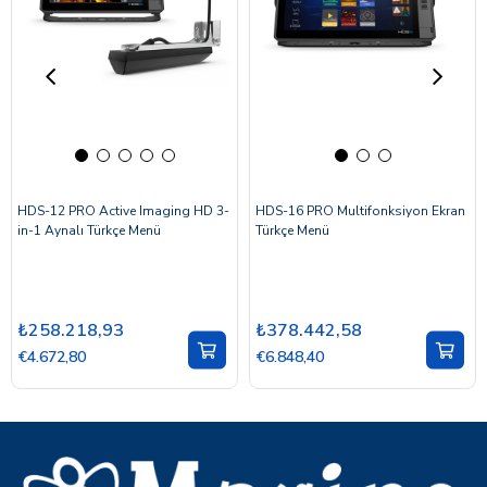
HDS-12 PRO Active Imaging HD 3-
HDS-16 PRO Multifonksiyon Ekran
in-1 Aynalı Türkçe Menü
Türkçe Menü
₺258.218,93
₺378.442,58
€4.672,80
€6.848,40