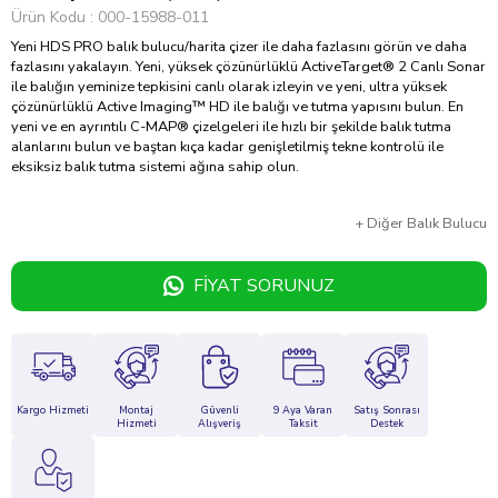
Ürün Kodu
000-15988-011
Yeni HDS PRO balık bulucu/harita çizer ile daha fazlasını görün ve daha
fazlasını yakalayın. Yeni, yüksek çözünürlüklü ActiveTarget® 2 Canlı Sonar
ile balığın yeminize tepkisini canlı olarak izleyin ve yeni, ultra yüksek
çözünürlüklü Active Imaging™ HD ile balığı ve tutma yapısını bulun. En
yeni ve en ayrıntılı C-MAP® çizelgeleri ile hızlı bir şekilde balık tutma
alanlarını bulun ve baştan kıça kadar genişletilmiş tekne kontrolü ile
eksiksiz balık tutma sistemi ağına sahip olun.
+
Diğer
Balık Bulucu
FIYAT SORUNUZ
Kargo Hizmeti
Montaj
Güvenli
9 Aya Varan
Satış Sonrası
Hizmeti
Alışveriş
Taksit
Destek