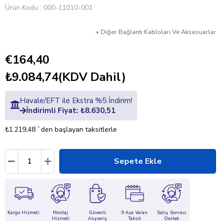
Ürün Kodu
000-11010-001
+
Diğer
Bağlantı Kabloları Ve Aksesuarlar
€164,40
₺9.084,74
(KDV Dahil)
Havale/EFT ile Ekstra %5 İndirim!
İndirimli Fiyat: ₺8.630,51
₺1.219,48
`den başlayan taksitlerle
Kargo Hizmeti
Montaj
Güvenli
9 Aya Varan
Satış Sonrası
Hizmeti
Alışveriş
Taksit
Destek