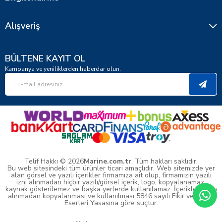
Alışveriş
BÜLTENE KAYIT OL
Kampanya ve yeniliklerden haberdar olun.
Telif Hakkı © 2026
Marine.com.tr
. Tüm hakları saklıdır.
Bu web sitesindeki tüm ürünler ticari amaçlıdır. Web sitemizde yer
alan görsel ve yazılı içerikler firmamıza ait olup, firmamızın yazılı
izni alınmadan hiçbir yazılı/görsel içerik, logo, kopyalanamaz,
kaynak gösterilemez ve başka yerlerde kullanılamaz. İçeriklerin izin
alınmadan kopyalanması ve kullanılması 5846 sayılı Fikir ve Sanat
Eserleri Yasasına göre suçtur.