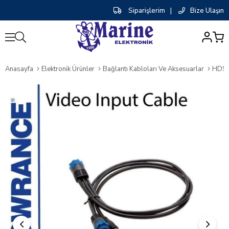
Siparişlerim
|
Bize Ulaşın
0
Anasayfa
Elektronik Ürünler
Bağlantı Kabloları Ve Aksesuarlar
HDS S