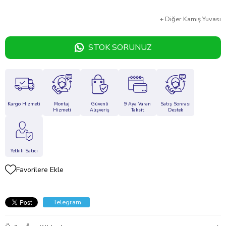
+
Diğer
Kamış Yuvası
STOK SORUNUZ
Kargo Hizmeti
Montaj
Güvenli
9 Aya Varan
Satış Sonrası
Hizmeti
Alışveriş
Taksit
Destek
Yetkili Satıcı
Favorilere Ekle
Telegram