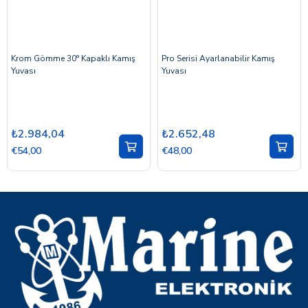
Krom Gömme 30° Kapaklı Kamış
Pro Serisi Ayarlanabilir Kamış
Yuvası
Yuvası
₺2.984,04
₺2.652,48
€54,00
€48,00