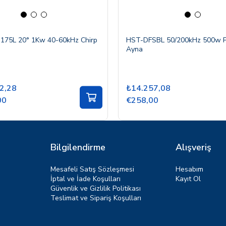
175L 20° 1Kw 40-60kHz Chirp
HST-DFSBL 50/200kHz 500w Pl
Ayna
2,28
₺14.257,08
00
€258,00
Bilgilendirme
Alışveriş
Mesafeli Satış Sözleşmesi
Hesabım
İptal ve İade Koşulları
Kayıt Ol
Güvenlik ve Gizlilik Politikası
Teslimat ve Sipariş Koşulları