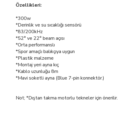
Özellikleri:
*300w
*Derinlik ve su sıcaklığı sensörü
*83/200kHz
*52° ve 22° beam açısı
*Orta performanslı
*Spor amaçlı balıkçıya uygun
*Plastik malzeme
*Montaj yeri ayna kıç
*Kablo uzunluğu 8m
*Mavi soketli ayna (Blue 7-pin konnektör.)
Not; *Dıştan takma motorlu tekneler için önerilir.