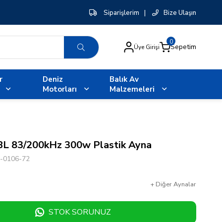
Siparişlerim
|
Bize Ulaşın
0
Sepetim
Üye Girişi
r
Deniz
Balık Av
Motorları
Malzemeleri
L 83/200kHz 300w Plastik Ayna
-0106-72
+
Diğer
Aynalar
STOK SORUNUZ