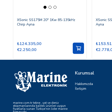
XSonic SS175M 20° 1Kw 85-135kHz
XSonic SS
Chirp Ayna
Ayna
₺124.335,00
₺153.51
€2.250,00
€2.778,
Kurumsal
Hakkımızda
İletişim
marine.com.tr tekne , yat ve deniz
ekipmanlarında kaliteli ürünleri uygun
fiyatlarla sunan Türkiye'nin lider marine
firmasıdır.