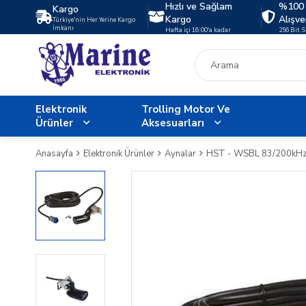
Hızlı ve Sağlam
%100 
Kargo
Kargo
Alışve
Türkiye'nin Her Yerine Kargo
İmkanı
Hafta içi 16:00'a kadar
256 Bit 
Elektronik
Trolling Motor Ve
Ürünler
Aksesuarları
Anasayfa
Elektronik Ürünler
Aynalar
HST - WSBL 83/200kHz 