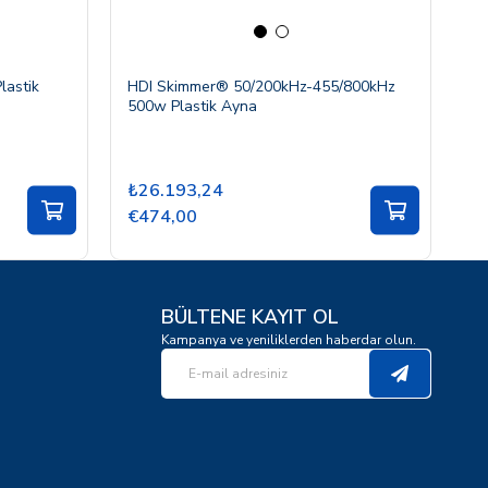
astik
HDI Skimmer® 50/200kHz-455/800kHz
XS
500w Plastik Ayna
A
₺26.193,24
₺
€474,00
€
BÜLTENE KAYIT OL
Kampanya ve yeniliklerden haberdar olun.