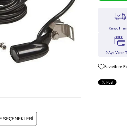
Kargo Hizm
9 Aya Varan T
Favorilere E
 SEÇENEKLERI