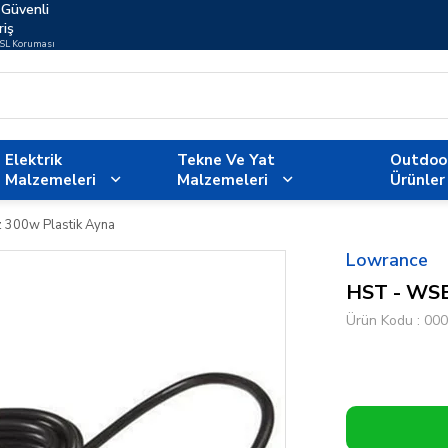
Güvenli
riş
SSL Koruması
Elektrik
Tekne Ve Yat
Outdoo
Malzemeleri
Malzemeleri
Ürünler
300w Plastik Ayna
Lowrance
HST - WSB
Ürün Kodu
000