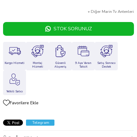
+
Diğer
Marin Tv Antenleri
STOK SORUNUZ
Kargo Hizmeti
Montaj
Güvenli
9 Aya Varan
Satış Sonrası
Hizmeti
Alışveriş
Taksit
Destek
Yetkili Satıcı
Favorilere Ekle
Telegram