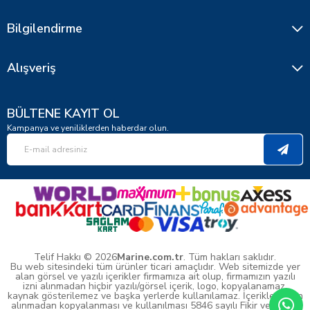
Bilgilendirme
Alışveriş
BÜLTENE KAYIT OL
Kampanya ve yeniliklerden haberdar olun.
Telif Hakkı © 2026
Marine.com.tr
. Tüm hakları saklıdır.
Bu web sitesindeki tüm ürünler ticari amaçlıdır. Web sitemizde yer
alan görsel ve yazılı içerikler firmamıza ait olup, firmamızın yazılı
izni alınmadan hiçbir yazılı/görsel içerik, logo, kopyalanamaz,
kaynak gösterilemez ve başka yerlerde kullanılamaz. İçeriklerin izin
alınmadan kopyalanması ve kullanılması 5846 sayılı Fikir ve Sanat