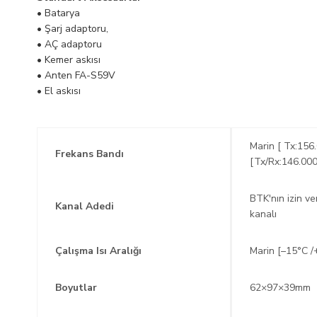
• Batarya
• Şarj adaptoru,
• AÇ adaptoru
• Kemer askısı
• Anten FA-S59V
• El askısı
Marin [ Tx:15
Frekans Bandı
[Tx/Rx:146.00
BTK'nın izin ve
Kanal Adedi
kanalı
Çalışma Isı Aralığı
Marin [–15°C /
Boyutlar
62×97×39mm