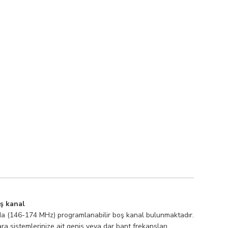
oş kanal
a (146-174 MHz) programlanabilir boş kanal bulunmaktadır.
ra sistemlerinize ait geniş veya dar bant frekansları