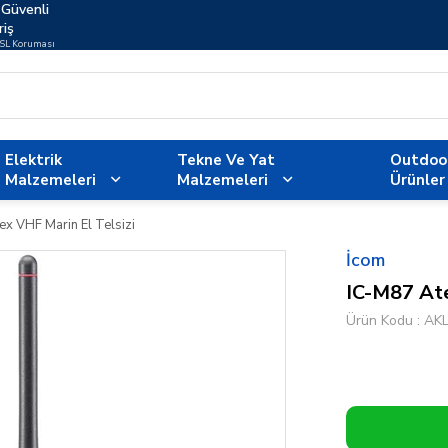
Güvenli
riş
SSL Koruması
Elektrik
Tekne Ve Yat
Outdoo
Malzemeleri
Malzemeleri
Ürünler
x VHF Marin El Telsizi
İcom
IC-M87 Ate
Ürün Kodu
AK