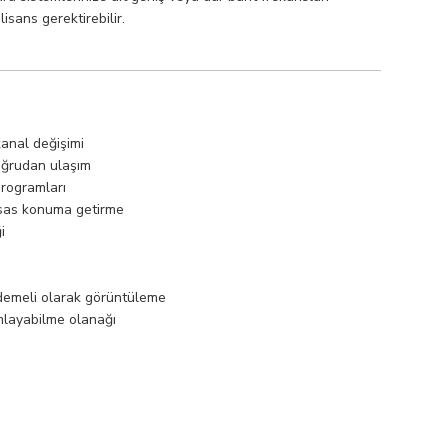
lisans gerektirebilir.
kanal değişimi
oğrudan ulaşım
programları
ssas konuma getirme
i
ademeli olarak görüntüleme
amlayabilme olanağı