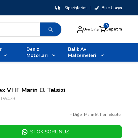
Siparişlerim
|
Bize Ulaşın
0
Sepetim
Üye Girişi
r
Deniz
Balık Av
Motorları
Malzemeleri
x VHF Marin El Telsizi
LTW479
+
Diğer
Marin El Tipi Telsizler
STOK SORUNUZ