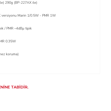
le) 290g (BP-227AX ile)
 versiyonu Marin 1/0.5W - PMR 1W
pik / PMR –4dBμ tipik
PMR 0.35W
rmez koruma)
NİNE TABİDİR.