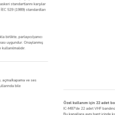
keri standartlarını karşılar
 İEC 529 (1989) standardları
a birlikte, parlayıcı/yanıcı
lması uygundur. Onaylanmış
 kullanılmalıdır.
şu, açma/kapama ve ses
ullarında bile
Özel kullanım için 22 adet b
IC-M87'de 22 adet VHF bandınd
Bu kanallara aynı bant içinde ka