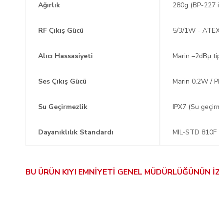
Ağırlık
280g (BP-227 i
RF Çıkış Gücü
5/3/1W - ATEX
Alıcı Hassasiyeti
Marin –2dBμ ti
Ses Çıkış Gücü
Marin 0.2W / 
Su Geçirmezlik
IPX7 (Su geçi
Dayanıklılık Standardı
MIL-STD 810F
BU ÜRÜN KIYI EMNİYETİ GENEL MÜDÜRLÜĞÜNÜN İZ