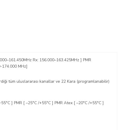
6.000–161.450MHz Rx: 156.000–163.425MHz ] PMR
0-174.000 MHz]
rdiği tüm uluslararası kanallar ve 22 Kara (programlanabilir)
+55°C ] PMR [ –25°C /+55°C ] PMR Atex [ –20°C /+55°C ]