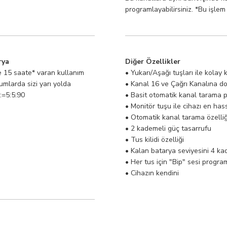
programlayabilirsiniz. *Bu işlem 
rya
Diğer Özellikler
e 15 saate* varan kullanım
• Yukarı/Aşağı tuşları ile kolay 
umlarda sizi yarı yolda
• Kanal 16 ve Çağrı Kanalına d
:=5:5:90
• Basit otomatik kanal tarama 
• Monitör tuşu ile cihazı en ha
• Otomatik kanal tarama özelliğ
• 2 kademeli güç tasarrufu
• Tus kilidi özelliği
• Kalan batarya seviyesini 4 k
• Her tus için "Bip" sesi progr
• Cihazın kendini