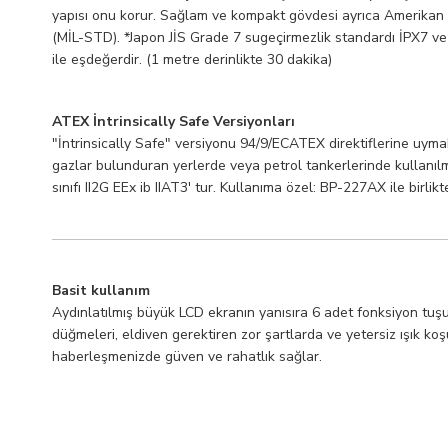
yapısı onu korur. Sağlam ve kompakt gövdesi ayrıca Amerikan as
(MİL-STD). *Japon JİS Grade 7 sugeçirmezlik standardı İPX7 ve
ile eşdeğerdir. (1 metre derinlikte 30 dakika)
ATEX İntrinsically Safe Versiyonları
"İntrinsically Safe" versiyonu 94/9/ECATEX direktiflerine uymakl
gazlar bulunduran yerlerde veya petrol tankerlerinde kullanı
sınıfı II2G EEx ib IIAT3' tur. Kullanıma özel: BP-227AX ile birlikte
Basit kullanım
Aydınlatılmış büyük LCD ekranın yanısıra 6 adet fonksiyon tu
düğmeleri, eldiven gerektiren zor şartlarda ve yetersiz ışık koş
haberleşmenizde güven ve rahatlık sağlar.