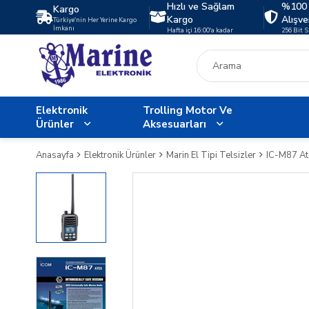
Hızlı ve Sağlam
%100 
Kargo
Kargo
Alışve
Türkiye'nin Her Yerine Kargo
İmkanı
Hafta içi 16:00'a kadar
256 Bit 
Elektronik
Trolling Motor Ve
Ürünler
Aksesuarları
Anasayfa
Elektronik Ürünler
Marin El Tipi Telsizler
IC-M87 Ate