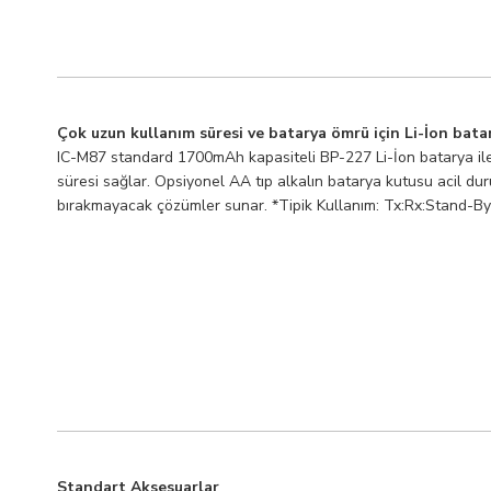
Çok uzun kullanım süresi ve batarya ömrü için Li-İon bata
IC-M87 standard 1700mAh kapasiteli BP-227 Li-İon batarya il
süresi sağlar. Opsiyonel AA tıp alkalın batarya kutusu acil dur
bırakmayacak çözümler sunar. *Tipik Kullanım: Tx:Rx:Stand-By
Standart Aksesuarlar