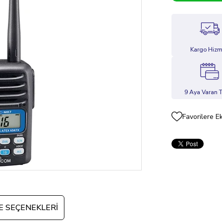
Kargo Hizm
9 Aya Varan T
Favorilere E
 SEÇENEKLERI