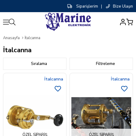
Siparişlerim
|
Bize Ulaşın
0
Anasayfa
İtalcanna
İtalcanna
Sıralama
Filtreleme
İtalcanna
İtalcanna
ÖZEL SIPARIŞ
ÖZEL SIPARIŞ