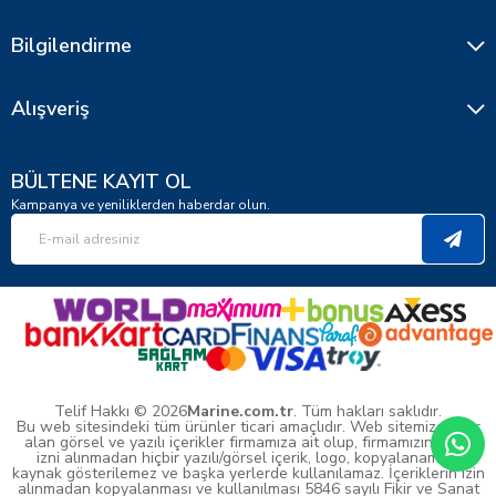
Bilgilendirme
Alışveriş
BÜLTENE KAYIT OL
Kampanya ve yeniliklerden haberdar olun.
Telif Hakkı © 2026
Marine.com.tr
. Tüm hakları saklıdır.
Bu web sitesindeki tüm ürünler ticari amaçlıdır. Web sitemizde yer
alan görsel ve yazılı içerikler firmamıza ait olup, firmamızın yazılı
izni alınmadan hiçbir yazılı/görsel içerik, logo, kopyalanamaz,
kaynak gösterilemez ve başka yerlerde kullanılamaz. İçeriklerin izin
alınmadan kopyalanması ve kullanılması 5846 sayılı Fikir ve Sanat