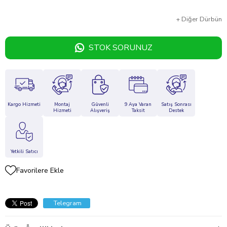
+
Diğer
Dürbün
STOK SORUNUZ
Kargo Hizmeti
Montaj
Güvenli
9 Aya Varan
Satış Sonrası
Hizmeti
Alışveriş
Taksit
Destek
Yetkili Satıcı
Favorilere Ekle
Telegram