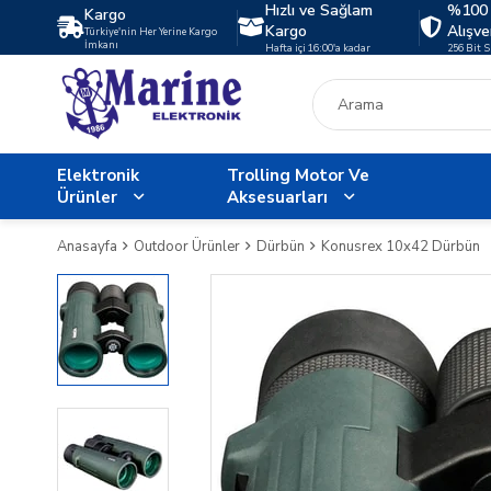
Hızlı ve Sağlam
%100 
Kargo
Kargo
Alışve
Türkiye'nin Her Yerine Kargo
İmkanı
Hafta içi 16:00'a kadar
256 Bit 
Elektronik
Trolling Motor Ve
Ürünler
Aksesuarları
Anasayfa
Outdoor Ürünler
Dürbün
Konusrex 10x42 Dürbün