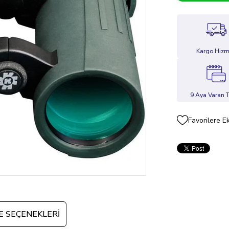
Kargo Hizm
9 Aya Varan T
Favorilere E
 SEÇENEKLERI