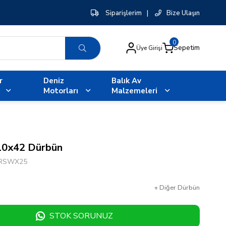
Siparişlerim
|
Bize Ulaşın
0
Sepetim
Üye Girişi
r
Deniz
Balık Av
Motorları
Malzemeleri
10x42 Dürbün
RSWX25
+
Diğer
Dürbün
STOK SORUNUZ