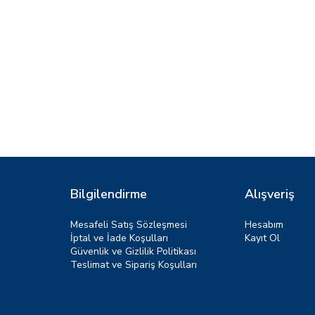
Bilgilendirme
Alışveriş
Mesafeli Satış Sözleşmesi
Hesabım
İptal ve İade Koşulları
Kayıt Ol
Güvenlik ve Gizlilik Politikası
Teslimat ve Sipariş Koşulları