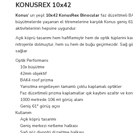
KONUSREX 10x42
Konus
' un yeşil
10x42 KonusRex Binocular
faz düzeltmeli BA
büyütmelerde yaşanan el titremelerine karşılık Konus geniş 61°
aktivitelerinin hepsine uygundur.
Açık köprü tasarımı hem hafiflemiştir hem de optik tüplerini kav
nitrojenle dolmuştur, hem su hem de buğu geçirmezdir. Sağ göz 
sağlar.
Optik Performans
10x büyütme
42mm objektif
BAK4 roof prizma
Yansıtma engelleyen tamamlı çoklu kaplamalı optikler
Faz düzetlmeli prizma kaplamallar ışık kaybını azaltır ve kontr
1000 metrede 106 mt görüş alanı
Geniş 61° görüş açısı
Kullanım
Açık köprü tasarımı
Geniş merkezi netleme halkası
Sağ göz diyoptri düzeltme halkası