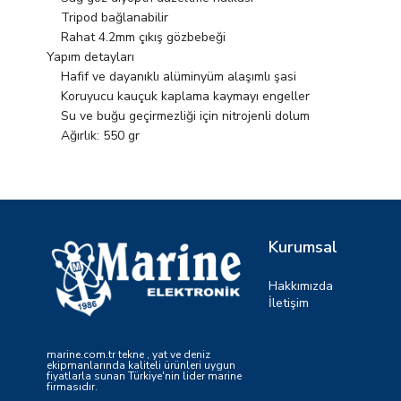
Tripod bağlanabilir
Rahat 4.2mm çıkış gözbebeği
Yapım detayları
Hafif ve dayanıklı alüminyüm alaşımlı şasi
Koruyucu kauçuk kaplama kaymayı engeller
Su ve buğu geçirmezliği için nitrojenli dolum
Ağırlık: 550 gr
Kurumsal
Hakkımızda
İletişim
marine.com.tr tekne , yat ve deniz
ekipmanlarında kaliteli ürünleri uygun
fiyatlarla sunan Türkiye'nin lider marine
firmasıdır.