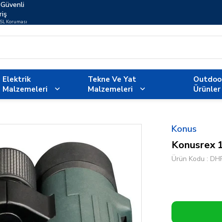
Güvenli
riş
SSL Koruması
Elektrik
Tekne Ve Yat
Outdoo
Malzemeleri
Malzemeleri
Ürünler
Konus
Konusrex 
Ürün Kodu
DH