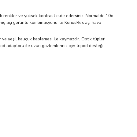
ek renkler ve yüksek kontrast elde edersiniz. Normalde 10x
 geniş açı görüntü kombinasyonu ile KonusRex açı hava
ür ve yeşil kauçuk kaplaması ile kaymazdır. Optik tüpleri
od adaptörü ile uzun gözlemleriniz için tripod desteği