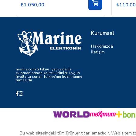
₺1.050,00
₺110,00
Kurumsal
Hakkımızda
İletişim
marine.com.tr tekne , yat ve deniz
ekipmanlarında kaliteli ürünleri uygun
fiyatlarla sunan Türkiye'nin lider marine
firmasıdır.
Bu web sitesindeki tüm ürünler ticari amaçlıdır. Web sitemizde 