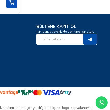
BÜLTENE KAYIT OL
Kampanya ve yeniliklerden haberdar olun.
 izni alınmadan hiçbir yazılı/görsel içerik, logo, kopyalanamaz,