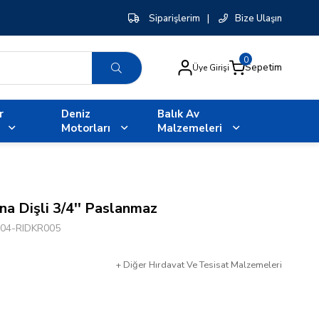
Siparişlerim
|
Bize Ulaşın
0
Sepetim
Üye Girişi
r
Deniz
Balık Av
Motorları
Malzemeleri
na Dişli 3/4'' Paslanmaz
04-RIDKR005
+
Diğer
Hırdavat Ve Tesisat Malzemeleri