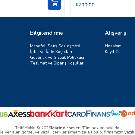
₺200,00
Bilgilendirme
Alışveriş
Mesafeli Satış Sözleşmesi
Hesabım
İptal ve İade Koşulları
Kayıt Ol
Güvenlik ve Gizlilik Politikası
Teslimat ve Sipariş Koşulları
Telif Hakkı © 2026
Marine.com.tr
. Tüm hakları saklıdır.
yer alan görsel ve yazılı içerikler firmamıza ait olup, firmamızın yazılı