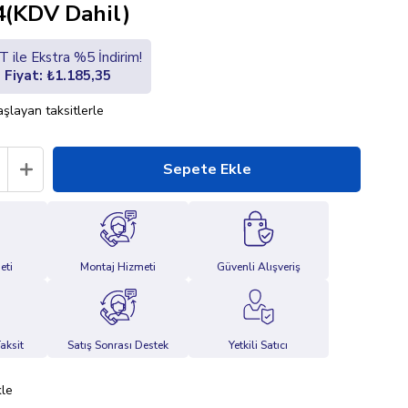
4
(KDV Dahil)
 ile Ekstra %5 İndirim!
i Fiyat: ₺1.185,35
şlayan taksitlerle
eti
Montaj Hizmeti
Güvenli Alışveriş
aksit
Satış Sonrası Destek
Yetkili Satıcı
kle