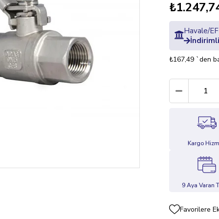
₺1.247,7
Havale/EFT
İndiriml
₺167,49
`den ba
Kargo Hizm
9 Aya Varan T
Favorilere E