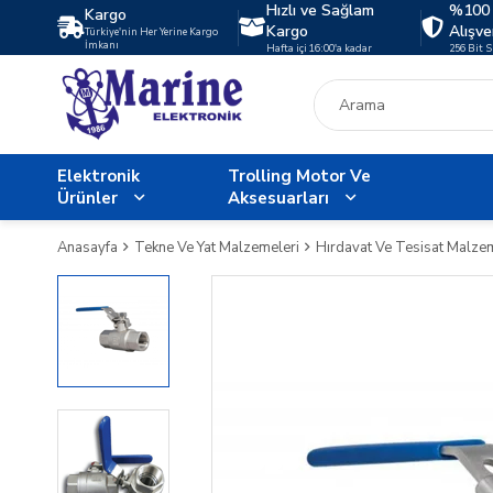
Hızlı ve Sağlam
%100 
Kargo
Kargo
Alışve
Türkiye'nin Her Yerine Kargo
İmkanı
Hafta içi 16:00'a kadar
256 Bit 
Elektronik
Trolling Motor Ve
Ürünler
Aksesuarları
Anasayfa
Tekne Ve Yat Malzemeleri
Hırdavat Ve Tesisat Malze