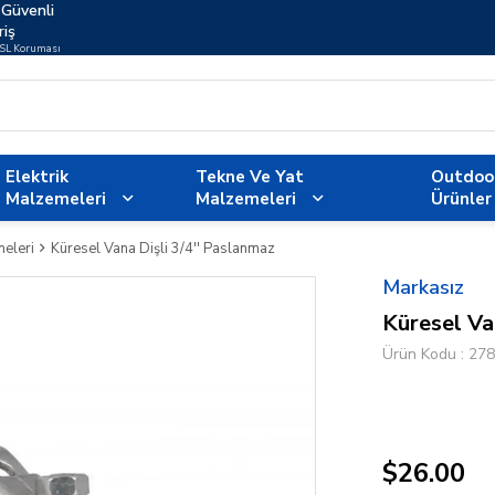
Güvenli
riş
SSL Koruması
Elektrik
Tekne Ve Yat
Outdoo
Malzemeleri
Malzemeleri
Ürünler
meleri
Küresel Vana Dişli 3/4'' Paslanmaz
Markasız
Küresel Va
Ürün Kodu
278
$26.00