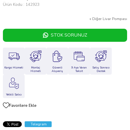
Ürün Kodu
142923
+
Diğer
Livar Pompası
STOK SORUNUZ
Kargo Hizmeti
Montaj
Güvenli
9 Aya Varan
Satış Sonrası
Hizmeti
Alışveriş
Taksit
Destek
Yetkili Satıcı
Favorilere Ekle
Telegram