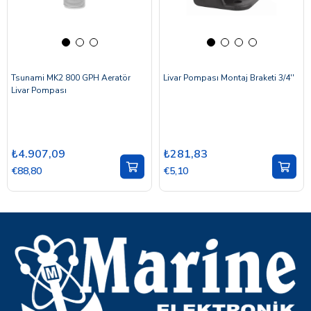
Tsunami MK2 800 GPH Aeratör
Livar Pompası Montaj Braketi 3/4''
Livar Pompası
₺4.907,09
₺281,83
€88,80
€5,10