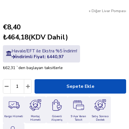
+
Diğer
Livar Pompası
€8,40
₺464,18
(KDV Dahil)
Havale/EFT ile Ekstra %5 İndirim!
İndirimli Fiyat: ₺440,97
₺62,31
`den başlayan taksitlerle
Kargo Hizmeti
Montaj
Güvenli
9 Aya Varan
Satış Sonrası
Hizmeti
Alışveriş
Taksit
Destek