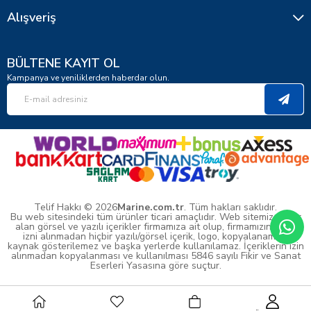
Alışveriş
BÜLTENE KAYIT OL
Kampanya ve yeniliklerden haberdar olun.
Telif Hakkı © 2026
Marine.com.tr
. Tüm hakları saklıdır.
Bu web sitesindeki tüm ürünler ticari amaçlıdır. Web sitemizde yer
alan görsel ve yazılı içerikler firmamıza ait olup, firmamızın yazılı
izni alınmadan hiçbir yazılı/görsel içerik, logo, kopyalanamaz,
kaynak gösterilemez ve başka yerlerde kullanılamaz. İçeriklerin izin
alınmadan kopyalanması ve kullanılması 5846 sayılı Fikir ve Sanat
Eserleri Yasasına göre suçtur.