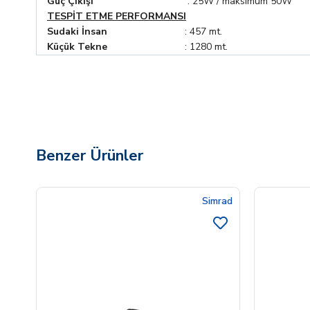
Güç Çıkışı
: 25W / maksimum 50W
TESPİT ETME PERFORMANSI
Sudaki İnsan
: 457 mt.
Küçük Tekne
: 1280 mt.
Benzer Ürünler
Simrad