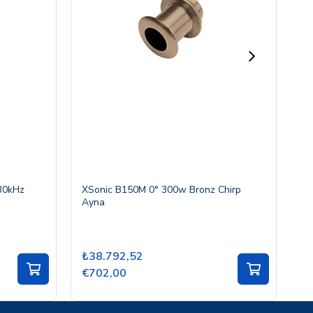
30kHz
XSonic B150M 0° 300w Bronz Chirp
XS
Ayna
₺38.792,52
₺
€702,00
€