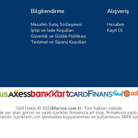
Bilgilendirme
Alışveriş
Mesafeli Satış Sözleşmesi
Hesabım
İptal ve İade Koşulları
Kayıt Ol
Güvenlik ve Gizlilik Politikası
Teslimat ve Sipariş Koşulları
Telif Hakkı © 2026
Marine.com.tr
. Tüm hakları saklıdır.
yer alan görsel ve yazılı içerikler firmamıza ait olup, firmamızın yazılı
amaz. İçeriklerin izin alınmadan kopyalanması ve kullanılması 5846 sayıl