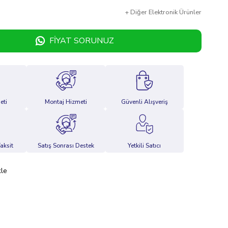
+
Diğer
Elektronik Ürünler
FIYAT SORUNUZ
eti
Montaj Hizmeti
Güvenli Alışveriş
aksit
Satış Sonrası Destek
Yetkili Satıcı
kle