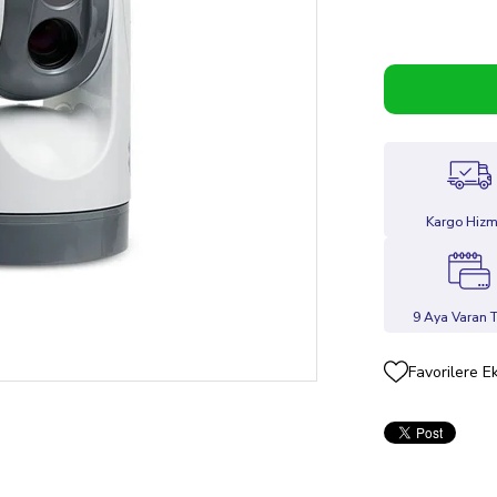
Kargo Hizm
9 Aya Varan T
Favorilere E