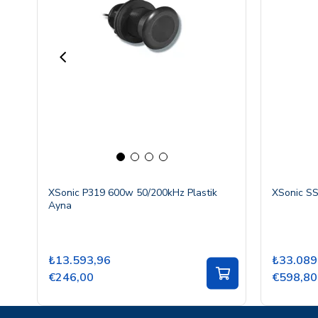
XSonic P319 600w 50/200kHz Plastik
XSonic S
Ayna
₺13.593,96
₺33.089
€246,00
€598,80