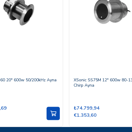
S60 20° 600w 50/200kHz Ayna
XSonic SS75M 12° 600w 80-1
Chirp Ayna
,69
₺74.799,94
€1.353,60