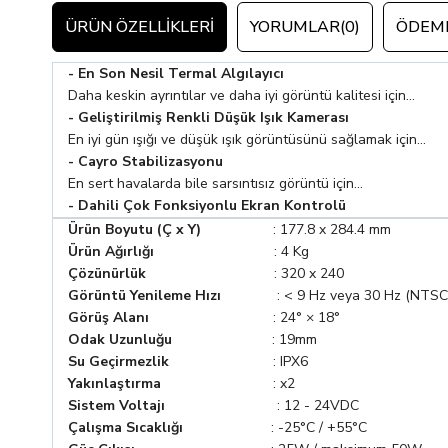
ÜRÜN ÖZELLIKLERI
YORUMLAR
(0)
ÖDEME
- En Son Nesil Termal Algılayıcı
Daha keskin ayrıntılar ve daha iyi görüntü kalitesi için...
- Geliştirilmiş Renkli Düşük Işık Kamerası
En iyi gün ışığı ve düşük ışık görüntüsünü sağlamak için...
- Cayro Stabilizasyonu
En sert havalarda bile sarsıntısız görüntü için...
- Dahili Çok Fonksiyonlu Ekran Kontrolü
Ürün Boyutu (Ç x Y)
: 177.8 x 284.4 mm
Ürün Ağırlığı
: 4 Kg
Çözünürlük
: 320 x 240
Görüntü Yenileme Hızı
: < 9 Hz veya 30 Hz (NTSC
Görüş Alanı
: 24° × 18°
Odak Uzunluğu
: 19mm
Su Geçirmezlik
: IPX6
Yakınlaştırma
: x2
Sistem Voltajı
: 12 - 24VDC
Çalışma Sıcaklığı
: -25°C / +55°C