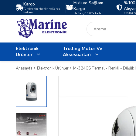
Hızlı ve Sağlam
%100 
Kargo
Kargo
Alışve
Türkiye'nin Her Yerine Kargo
İmkanı
Hafta içi 16:00'a kadar
256 Bit 
Elektronik
Trolling Motor Ve
Ürünler
Aksesuarları
Anasayfa
Elektronik Ürünler
M-324CS Termal - Renkli - Düşük I