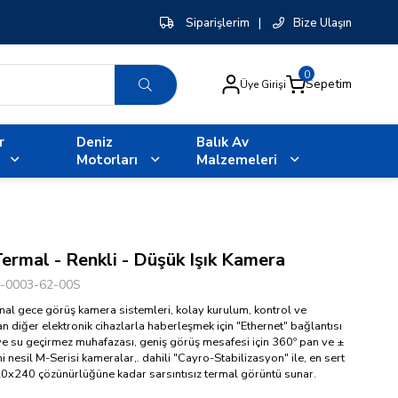
Siparişlerim
|
Bize Ulaşın
0
Sepetim
Üye Girişi
r
Deniz
Balık Av
Motorları
Malzemeleri
rmal - Renkli - Düşük Işık Kamera
-0003-62-00S
mal gece görüş kamera sistemleri, kolay kurulum, kontrol ve
n diğer elektronik cihazlarla haberleşmek için "Ethernet" bağlantısı
ve su geçirmez muhafazası, geniş görüş mesafesi için 360º pan ve ±
eni nesil M-Serisi kameralar,. dahili "Cayro-Stabilizasyon" ile, en sert
20x240 çözünürlüğüne kadar sarsıntısız termal görüntü sunar.