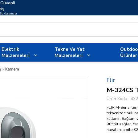
Güvenli
riş
SSL Koruması
Elektrik
Tekne Ve Yat
Outdoo
Malzemeleri
Malzemeleri
Ürünler
şık Kamera
Flir
M-324CS Te
Ürün Kodu
432
FLIR M-Serisi ter
teknenizde buluna
kullanır. Sağlam 
90º tilt sağlar. Y
havalarda bile 3