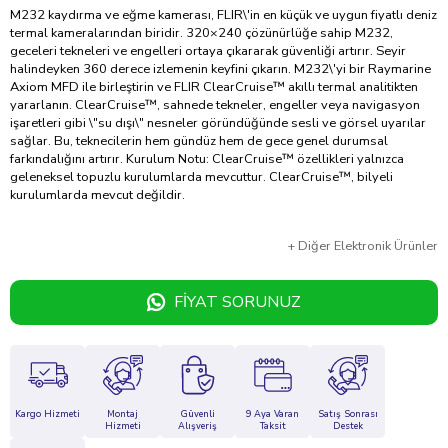
M232 kaydırma ve eğme kamerası, FLIR\'in en küçük ve uygun fiyatlı deniz
termal kameralarından biridir. 320×240 çözünürlüğe sahip M232,
geceleri tekneleri ve engelleri ortaya çıkararak güvenliği artırır. Seyir
halindeyken 360 derece izlemenin keyfini çıkarın. M232\'yi bir Raymarine
Axiom MFD ile birleştirin ve FLIR ClearCruise™ akıllı termal analitikten
yararlanın. ClearCruise™, sahnede tekneler, engeller veya navigasyon
işaretleri gibi \"su dışı\" nesneler göründüğünde sesli ve görsel uyarılar
sağlar. Bu, teknecilerin hem gündüz hem de gece genel durumsal
farkındalığını artırır. Kurulum Notu: ClearCruise™ özellikleri yalnızca
geleneksel topuzlu kurulumlarda mevcuttur. ClearCruise™, bilyeli
kurulumlarda mevcut değildir.
+
Diğer
Elektronik Ürünler
FIYAT SORUNUZ
Kargo Hizmeti
Montaj
Güvenli
9 Aya Varan
Satış Sonrası
Hizmeti
Alışveriş
Taksit
Destek