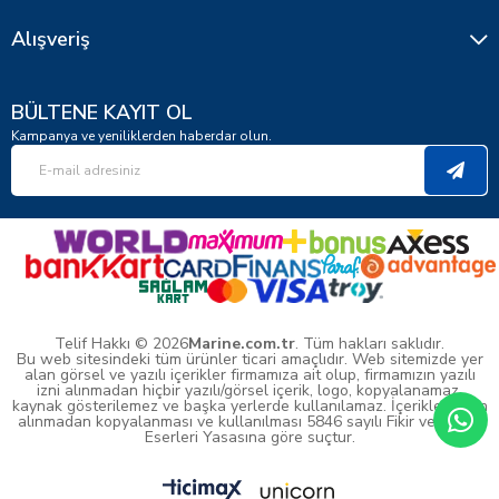
Alışveriş
BÜLTENE KAYIT OL
Kampanya ve yeniliklerden haberdar olun.
Telif Hakkı © 2026
Marine.com.tr
. Tüm hakları saklıdır.
Bu web sitesindeki tüm ürünler ticari amaçlıdır. Web sitemizde yer
alan görsel ve yazılı içerikler firmamıza ait olup, firmamızın yazılı
izni alınmadan hiçbir yazılı/görsel içerik, logo, kopyalanamaz,
kaynak gösterilemez ve başka yerlerde kullanılamaz. İçeriklerin izin
alınmadan kopyalanması ve kullanılması 5846 sayılı Fikir ve Sanat
Eserleri Yasasına göre suçtur.