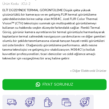
Ürün Kodu
JCU-2
ELİT DÜZEYİNDE TERMAL GÖRÜNTÜLEME Düşük ışıkta yüksek
çözünürlüklü bir kameraya ve en gelişmiş FLIR termal görüntüleme
çekirdeklerinden birine sahip olan M364C, özel FLIR Color Thermal
Vision™ (CTV) teknolojisi sunmak için multispektral görüntülemeyi
kullanan su hakkında seçkin düzeyde farkındalık sağlar. Renkli Termal
Görüş, görünür kamera ayrıntılarını bir termal görüntüyle harmanlayarak
kaptanların termal sahnedeki navigasyon yardımcılarını ve diğer gemileri
olumlu bir şekilde tanımlamasına olanak tanıyan hayati renkli görüntüleri
üst üste bindirir. Olağanüstü görüntüleme performansı, akıllı nesne
tanıma teknolojisi ve gelişmiş jiro-stabilizasyon, M364C\'yi kolluk
kuvvetleri profesyonelleri, ticari denizciler ve ciddi eğlence amaçlı
tekneciler için vazgeçilmez bir araç haline getirir.
+
Diğer
Elektronik Ürünler
FIYAT SORUNUZ