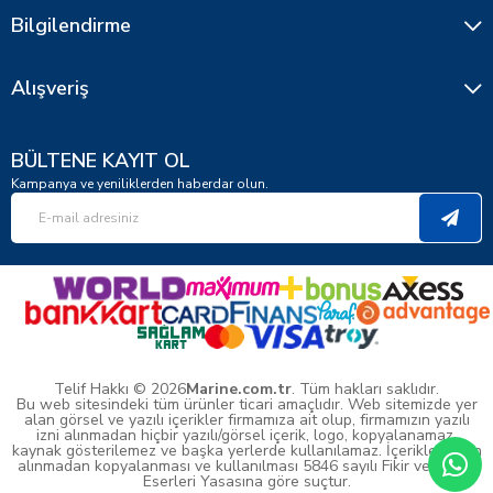
Bilgilendirme
Alışveriş
BÜLTENE KAYIT OL
Kampanya ve yeniliklerden haberdar olun.
Telif Hakkı © 2026
Marine.com.tr
. Tüm hakları saklıdır.
Bu web sitesindeki tüm ürünler ticari amaçlıdır. Web sitemizde yer
alan görsel ve yazılı içerikler firmamıza ait olup, firmamızın yazılı
izni alınmadan hiçbir yazılı/görsel içerik, logo, kopyalanamaz,
kaynak gösterilemez ve başka yerlerde kullanılamaz. İçeriklerin izin
alınmadan kopyalanması ve kullanılması 5846 sayılı Fikir ve Sanat
Eserleri Yasasına göre suçtur.