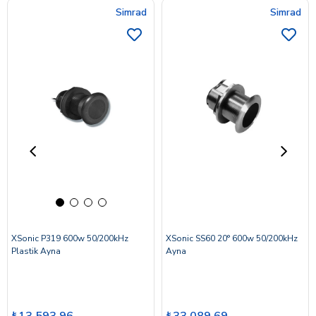
Simrad
Simrad
XSonic P319 600w 50/200kHz
XSonic SS60 20° 600w 50/200kHz
Plastik Ayna
Ayna
₺13.593,96
₺33.089,69