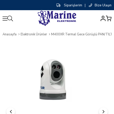
Siparişlerim
|
Bize Ulaşın
0
Anasayfa
Elektronik Ürünler
M400XR Termal Gece Görüşlü PAN/TILT