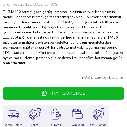
Ürün Kodu
432-0012-03-00S
FLIR M400 termal gece görüş kamerası, sınıfının en iyisi kısa ve uzun
menzilli hedef belirleme için tasarlanmış çok yönlü, yüksek performanslı
bir pan/tilt deniz kamera sistemidir. M400\'ün gelişmiş 640x480 sensörü,
tamamen karanlıkta ve düşük ışık koşullarında net termal video
görüntüleri sunar. Entegre bir HD renkli görünür kamera ve dar huzmeli
LED spot ışığı, daha fazla güvenlik için hedef tanımlamayı artırır. M400,
operatörlerin diğer gemileri ve hedefleri daha uzun mesafelerden
görmelerini sağlayan sürekli bir optik termal yakınlaştırma merceğine
(4X\'e kadar) sahiptir. Aktif gyro-stabilizasyon, sabit bir görüntü sağlar ve
ayrıca radar izleme, potansiyel olarak tehlikeli hedefleri her zaman görüş
alanında tutar.
+
Diğer
Elektronik Ürünler
FIYAT SORUNUZ
Kargo Hizmeti
Montaj
Güvenli
9 Aya Varan
Satış Sonrası