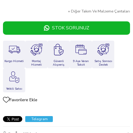
+
Diğer
Takım Ve Malzeme Çantaları
STOK SORUNUZ
Kargo Hizmeti
Montaj
Güvenli
9 Aya Varan
Satış Sonrası
Hizmeti
Alışveriş
Taksit
Destek
Yetkili Satıcı
Favorilere Ekle
Telegram