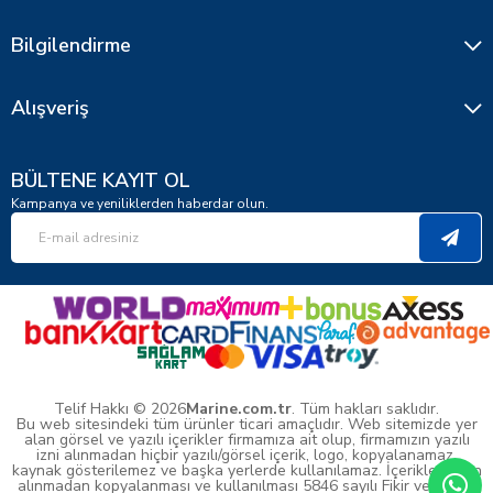
Bilgilendirme
Alışveriş
BÜLTENE KAYIT OL
Kampanya ve yeniliklerden haberdar olun.
Telif Hakkı © 2026
Marine.com.tr
. Tüm hakları saklıdır.
Bu web sitesindeki tüm ürünler ticari amaçlıdır. Web sitemizde yer
alan görsel ve yazılı içerikler firmamıza ait olup, firmamızın yazılı
izni alınmadan hiçbir yazılı/görsel içerik, logo, kopyalanamaz,
kaynak gösterilemez ve başka yerlerde kullanılamaz. İçeriklerin izin
alınmadan kopyalanması ve kullanılması 5846 sayılı Fikir ve Sanat