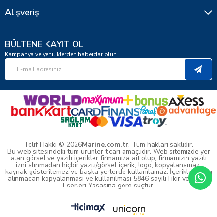
Alışveriş
BÜLTENE KAYIT OL
Kampanya ve yeniliklerden haberdar olun.
Telif Hakkı © 2026
Marine.com.tr
. Tüm hakları saklıdır.
Bu web sitesindeki tüm ürünler ticari amaçlıdır. Web sitemizde yer
alan görsel ve yazılı içerikler firmamıza ait olup, firmamızın yazılı
izni alınmadan hiçbir yazılı/görsel içerik, logo, kopyalanamaz,
kaynak gösterilemez ve başka yerlerde kullanılamaz. İçeriklerin izin
alınmadan kopyalanması ve kullanılması 5846 sayılı Fikir ve Sanat
Eserleri Yasasına göre suçtur.