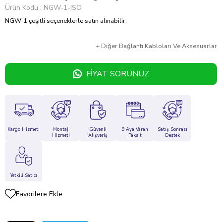
Ürün Kodu
NGW-1-ISO
NGW-1 çeşitli seçeneklerle satın alınabilir:
+
Diğer
Bağlantı Kabloları Ve Aksesuarlar
FIYAT SORUNUZ
Kargo Hizmeti
Montaj
Güvenli
9 Aya Varan
Satış Sonrası
Hizmeti
Alışveriş
Taksit
Destek
Yetkili Satıcı
Favorilere Ekle