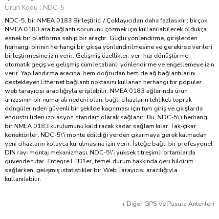
Ürün Kodu
NDC-5
NDC-5, bir NMEA 0183 Birleştirici / Çoklayıcıdan daha fazlasıdır; birçok
NMEA 0183 ara bağlantı sorununu çözmek için kullanılabilecek oldukça
esnek bir platforma sahip bir araçtır. Güçlü yönlendirme, girişlerden
herhangi birinin herhangi bir çıkışa yönlendirilmesine ve gerekirse verileri
birleştirmesine izin verir. Gelişmiş özellikler, veri hızı dönüştürme,
otomatik geçiş ve gelişmiş cümle tabanlı yönlendirme ve engellemeye izin
verir. Yapılandırma aracına, hem doğrudan hem de ağ bağlantılarını
destekleyen Ethernet bağlantı noktasını kullanan herhangi bir popüler
web tarayıcısı aracılığıyla erişilebilir. NMEA 0183 ağlarında ürün
arızasının bir numaralı nedeni olan, bağlı cihazların tehlikeli toprak
döngülerinden güvenli bir şekilde kaçınması için tüm giriş ve çıkışlarda
endüstri lideri izolasyon standart olarak sağlanır. Bu, NDC-5\'i herhangi
bir NMEA 0183 kurulumunu kaldıracak kadar sağlam kılar. Tak-çıkar
konektörler, NDC-5\'i monte edildiği yerden çıkarmaya gerek kalmadan
yeni cihazların kolayca kurulmasına izin verir. İsteğe bağlı bir profesyonel
DIN rayı montaj mekanizması, NDC-5\'i yüksek titreşimli ortamlarda
güvende tutar. Entegre LED'ler, temel durum hakkında geri bildirim
sağlarken, gelişmiş istatistikler bir Web Tarayıcısı aracılığıyla
kullanılabilir.
+
Diğer
GPS Ve Pusula Antenleri