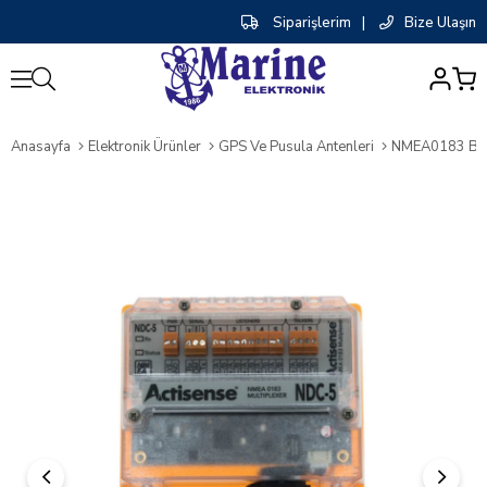
Siparişlerim
|
Bize Ulaşın
0
Anasayfa
Elektronik Ürünler
GPS Ve Pusula Antenleri
NMEA0183 Birle