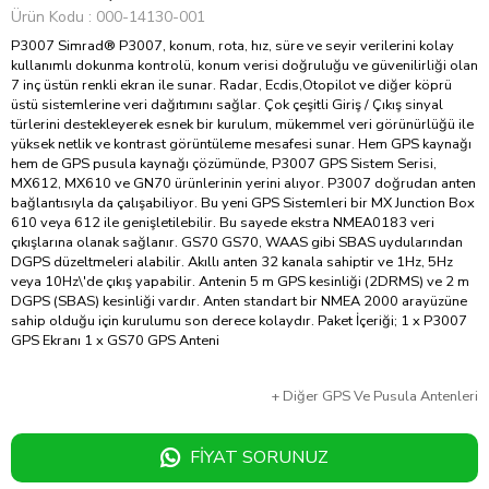
Ürün Kodu
000-14130-001
P3007 Simrad® P3007, konum, rota, hız, süre ve seyir verilerini kolay
kullanımlı dokunma kontrolü, konum verisi doğruluğu ve güvenilirliği olan
7 inç üstün renkli ekran ile sunar. Radar, Ecdis,Otopilot ve diğer köprü
üstü sistemlerine veri dağıtımını sağlar. Çok çeşitli Giriş / Çıkış sinyal
türlerini destekleyerek esnek bir kurulum, mükemmel veri görünürlüğü ile
yüksek netlik ve kontrast görüntüleme mesafesi sunar. Hem GPS kaynağı
hem de GPS pusula kaynağı çözümünde, P3007 GPS Sistem Serisi,
MX612, MX610 ve GN70 ürünlerinin yerini alıyor. P3007 doğrudan anten
bağlantısıyla da çalışabiliyor. Bu yeni GPS Sistemleri bir MX Junction Box
610 veya 612 ile genişletilebilir. Bu sayede ekstra NMEA0183 veri
çıkışlarına olanak sağlanır. GS70 GS70, WAAS gibi SBAS uydularından
DGPS düzeltmeleri alabilir. Akıllı anten 32 kanala sahiptir ve 1Hz, 5Hz
veya 10Hz\'de çıkış yapabilir. Antenin 5 m GPS kesinliği (2DRMS) ve 2 m
DGPS (SBAS) kesinliği vardır. Anten standart bir NMEA 2000 arayüzüne
sahip olduğu için kurulumu son derece kolaydır. Paket İçeriği; 1 x P3007
GPS Ekranı 1 x GS70 GPS Anteni
+
Diğer
GPS Ve Pusula Antenleri
FIYAT SORUNUZ