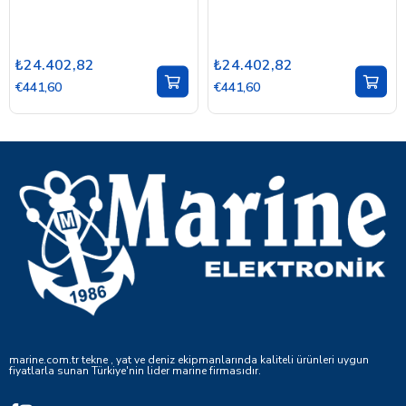
₺24.402,82
₺24.402,82
€441,60
€441,60
marine.com.tr tekne , yat ve deniz ekipmanlarında kaliteli ürünleri uygun
fiyatlarla sunan Türkiye'nin lider marine firmasıdır.