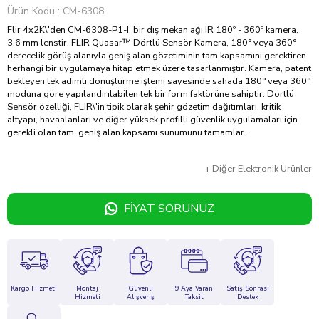
Ürün Kodu
CM-6308
Flir 4x2K\'den CM-6308-P1-I, bir dış mekan ağı IR 180º - 360º kamera,
3,6 mm lenstir. FLIR Quasar™ Dörtlü Sensör Kamera, 180° veya 360°
derecelik görüş alanıyla geniş alan gözetiminin tam kapsamını gerektiren
herhangi bir uygulamaya hitap etmek üzere tasarlanmıştır. Kamera, patent
bekleyen tek adımlı dönüştürme işlemi sayesinde sahada 180° veya 360°
moduna göre yapılandırılabilen tek bir form faktörüne sahiptir. Dörtlü
Sensör özelliği, FLIR\'in tipik olarak şehir gözetim dağıtımları, kritik
altyapı, havaalanları ve diğer yüksek profilli güvenlik uygulamaları için
gerekli olan tam, geniş alan kapsamı sunumunu tamamlar.
+
Diğer
Elektronik Ürünler
FIYAT SORUNUZ
Kargo Hizmeti
Montaj
Güvenli
9 Aya Varan
Satış Sonrası
Hizmeti
Alışveriş
Taksit
Destek