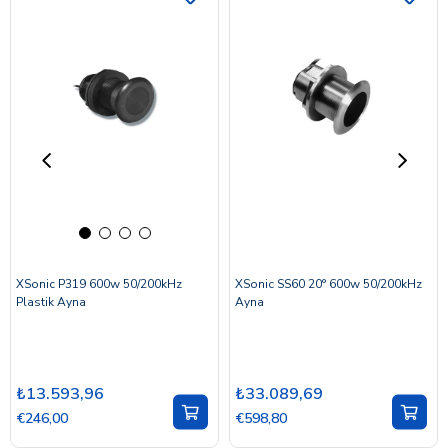
XSonic P319 600w 50/200kHz
XSonic SS60 20° 600w 50/200kHz
Plastik Ayna
Ayna
₺13.593,96
₺33.089,69
€246,00
€598,80