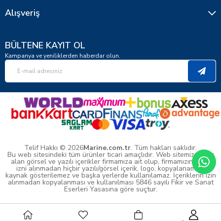
Alışveriş
BÜLTENE KAYIT OL
Kampanya ve yeniliklerden haberdar olun.
Telif Hakkı © 2026
Marine.com.tr
. Tüm hakları saklıdır.
Bu web sitesindeki tüm ürünler ticari amaçlıdır. Web sitemizde yer
alan görsel ve yazılı içerikler firmamıza ait olup, firmamızın yazılı
izni alınmadan hiçbir yazılı/görsel içerik, logo, kopyalanamaz,
kaynak gösterilemez ve başka yerlerde kullanılamaz. İçeriklerin izin
alınmadan kopyalanması ve kullanılması 5846 sayılı Fikir ve Sanat
Eserleri Yasasına göre suçtur.